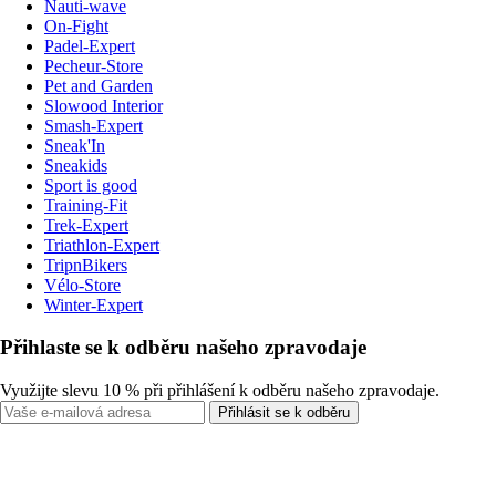
Nauti-wave
On-Fight
Padel-Expert
Pecheur-Store
Pet and Garden
Slowood Interior
Smash-Expert
Sneak'In
Sneakids
Sport is good
Training-Fit
Trek-Expert
Triathlon-Expert
TripnBikers
Vélo-Store
Winter-Expert
Přihlaste se k odběru našeho zpravodaje
Využijte slevu 10 % při přihlášení k odběru našeho zpravodaje.
Přihlásit se k odběru