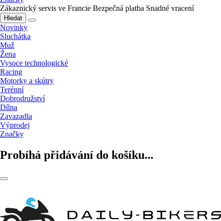
Zákaznický servis ve Francie
Bezpečná platba
Snadné vracení
Hledat
Novinky
Sluchátka
Muž
Žena
Vysoce technologické
Racing
Motorky a skútry
Terénní
Dobrodružství
Dílna
Zavazadla
Výprodej
Značky
Probíhá přidávání do košíku...