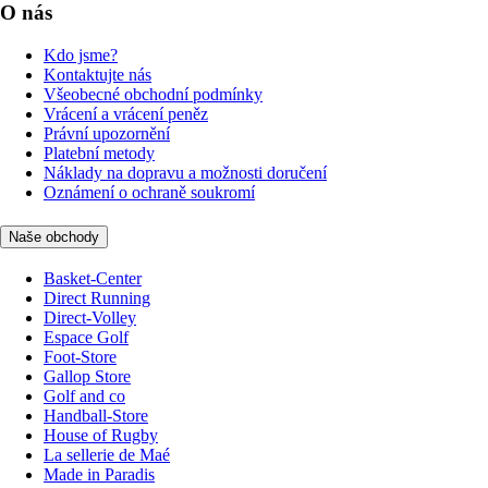
O nás
Kdo jsme?
Kontaktujte nás
Všeobecné obchodní podmínky
Vrácení a vrácení peněz
Právní upozornění
Platební metody
Náklady na dopravu a možnosti doručení
Oznámení o ochraně soukromí
Naše obchody
Basket-Center
Direct Running
Direct-Volley
Espace Golf
Foot-Store
Gallop Store
Golf and co
Handball-Store
House of Rugby
La sellerie de Maé
Made in Paradis