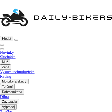
Hledat
Novinky
Sluchátka
Muž
Žena
Vysoce technologické
Racing
Motorky a skútry
Terénní
Dobrodružství
Dílna
Zavazadla
Výprodej
Značky