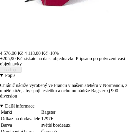
4 576,00 Kč
4 118,00 Kč
-10%
+205,90 Kč
ziskate na dalsi objednavku
Pripsano po potvrzeni vasi
objednavky
Loading...
Popis
Chránič nádrže vyrobený ve Francii v našem ateliéru v Normandii, z
umělé kůže, aby spojil estetiku a ochranu nádrže Bagster xj 900
diversion
Další informace
Marki
Bagster
Odkaz na dodavatele
1297E
Barva
světlé bordeaux
Dominantní barva
Červená