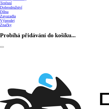
Terénní
Dobrodružství
Dílna
Zavazadla
Výprodej
Značky
Probíhá přidávání do košíku...