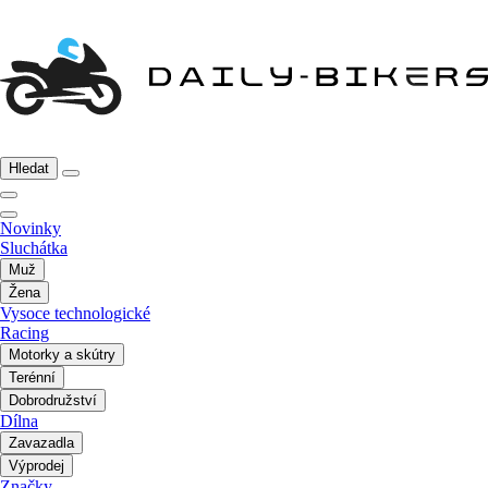
Hledat
Novinky
Sluchátka
Muž
Žena
Vysoce technologické
Racing
Motorky a skútry
Terénní
Dobrodružství
Dílna
Zavazadla
Výprodej
Značky