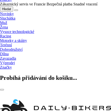
Zákaznický servis ve Francie
Bezpečná platba
Snadné vracení
Hledat
Novinky
Sluchátka
Muž
Žena
Vysoce technologické
Racing
Motorky a skútry
Terénní
Dobrodružství
Dílna
Zavazadla
Výprodej
Značky
Probíhá přidávání do košíku...