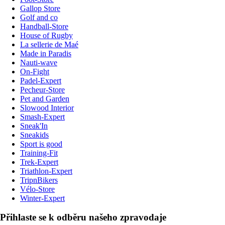
Gallop Store
Golf and co
Handball-Store
House of Rugby
La sellerie de Maé
Made in Paradis
Nauti-wave
On-Fight
Padel-Expert
Pecheur-Store
Pet and Garden
Slowood Interior
Smash-Expert
Sneak'In
Sneakids
Sport is good
Training-Fit
Trek-Expert
Triathlon-Expert
TripnBikers
Vélo-Store
Winter-Expert
Přihlaste se k odběru našeho zpravodaje