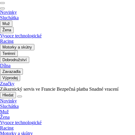
Novinky
Sluchátka
Muž
Žena
Vysoce technologické
Racing
Motorky a skútry
Terénní
Dobrodružství
Dílna
Zavazadla
Výprodej
Značky
Zákaznický servis ve Francie
Bezpečná platba
Snadné vracení
Hledat
Novinky
Sluchátka
Muž
Žena
Vysoce technologické
Racing
Motorky a skútry