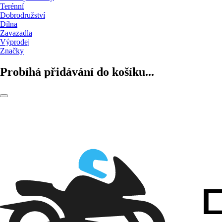
Terénní
Dobrodružství
Dílna
Zavazadla
Výprodej
Značky
Probíhá přidávání do košíku...