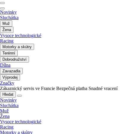
Novinky
Sluchátka
Muž
Žena
Vysoce technologické
Racing
Motorky a skútry
Terénní
Dobrodružství
Dílna
Zavazadla
Výprodej
Značky
Zákaznický servis ve Francie
Bezpečná platba
Snadné vracení
Hledat
Novinky
Sluchátka
Muž
Žena
Vysoce technologické
Racing
Motorky a skútry