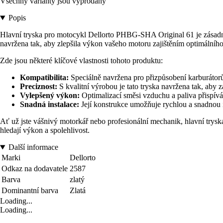
Všechny varianty jsou vyprodány
Popis
Hlavní tryska pro motocykl Dellorto PHBG-SHA Original 61 je zásadní
navržena tak, aby zlepšila výkon vašeho motoru zajištěním optimálního
Zde jsou některé klíčové vlastnosti tohoto produktu:
Kompatibilita:
Speciálně navržena pro přizpůsobení karburátor
Preciznost:
S kvalitní výrobou je tato tryska navržena tak, aby z
Vylepšený výkon:
Optimalizací směsi vzduchu a paliva přispívá t
Snadná instalace:
Její konstrukce umožňuje rychlou a snadnou i
Ať už jste vášnivý motorkář nebo profesionální mechanik, hlavní trys
hledají výkon a spolehlivost.
Další informace
Marki
Dellorto
Odkaz na dodavatele
2587
Barva
zlatý
Dominantní barva
Zlatá
Loading...
Loading...