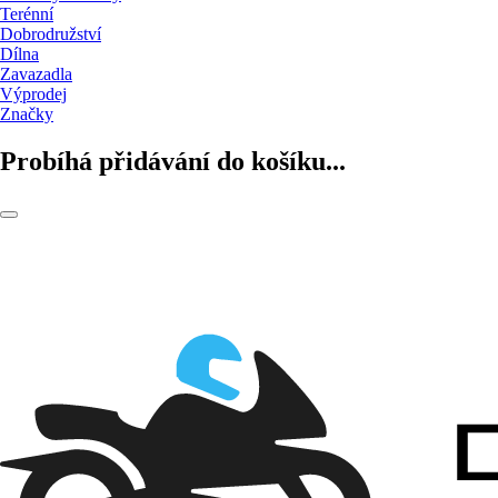
Terénní
Dobrodružství
Dílna
Zavazadla
Výprodej
Značky
Probíhá přidávání do košíku...