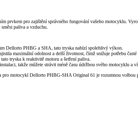
m prvkem pro zajištění správného fungování vašeho motocyklu. Vyrobe
 směsi paliva a vzduchu.
ům Dellorto PHBG a SHA, tato tryska nabízí spolehlivý výkon.
ajistila maximální odolnost a delší životnost, čímž snižuje potřebu časté
ato tryska k reaktivitě motoru a šetření paliva.
nstalaci, takže můžete strávit méně času údržbou svého motocyklu a víc
ka pro motocykl Dellorto PHBG-SHA Original 61 je rozumnou volbou pro 