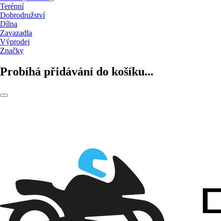
Terénní
Dobrodružství
Dílna
Zavazadla
Výprodej
Značky
Probíhá přidávání do košíku...