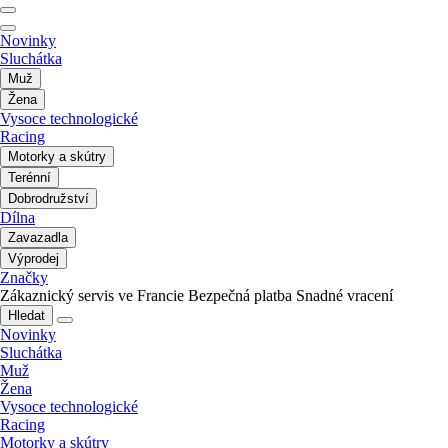
Novinky
Sluchátka
Muž
Žena
Vysoce technologické
Racing
Motorky a skútry
Terénní
Dobrodružství
Dílna
Zavazadla
Výprodej
Značky
Zákaznický servis ve Francie
Bezpečná platba
Snadné vracení
Hledat
Novinky
Sluchátka
Muž
Žena
Vysoce technologické
Racing
Motorky a skútry