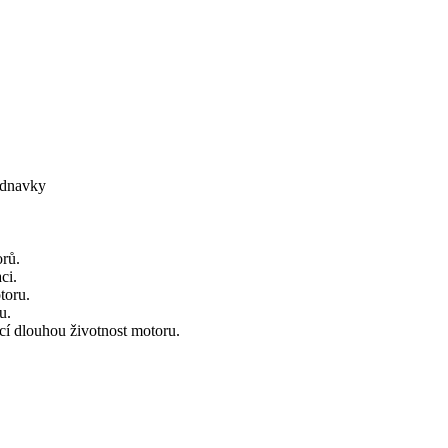
ednavky
orů.
ci.
toru.
u.
ící dlouhou životnost motoru.