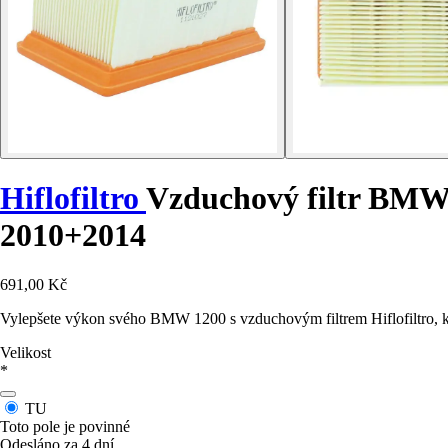
Hiflofiltro
Vzduchový filtr BMW
2010+2014
691,00 Kč
Vylepšete výkon svého BMW 1200 s vzduchovým filtrem Hiflofiltro, kter
Velikost
*
TU
Toto pole je povinné
Odesláno za 4 dní