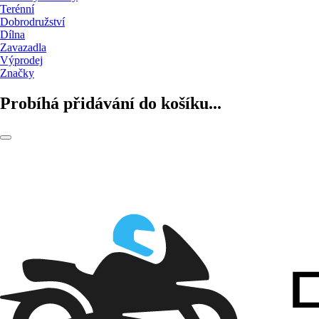
Terénní
Dobrodružství
Dílna
Zavazadla
Výprodej
Značky
Probíhá přidávání do košíku...