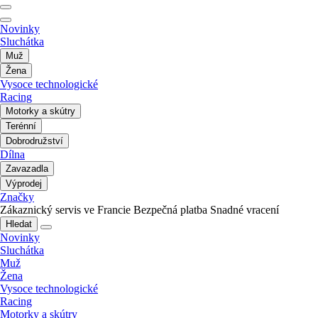
Novinky
Sluchátka
Muž
Žena
Vysoce technologické
Racing
Motorky a skútry
Terénní
Dobrodružství
Dílna
Zavazadla
Výprodej
Značky
Zákaznický servis ve Francie
Bezpečná platba
Snadné vracení
Hledat
Novinky
Sluchátka
Muž
Žena
Vysoce technologické
Racing
Motorky a skútry