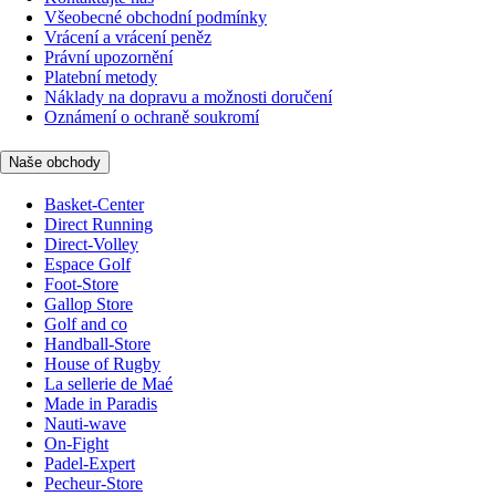
Všeobecné obchodní podmínky
Vrácení a vrácení peněz
Právní upozornění
Platební metody
Náklady na dopravu a možnosti doručení
Oznámení o ochraně soukromí
Naše obchody
Basket-Center
Direct Running
Direct-Volley
Espace Golf
Foot-Store
Gallop Store
Golf and co
Handball-Store
House of Rugby
La sellerie de Maé
Made in Paradis
Nauti-wave
On-Fight
Padel-Expert
Pecheur-Store