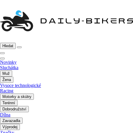
Hledat
Novinky
Sluchátka
Muž
Žena
Vysoce technologické
Racing
Motorky a skútry
Terénní
Dobrodružství
Dílna
Zavazadla
Výprodej
Značky