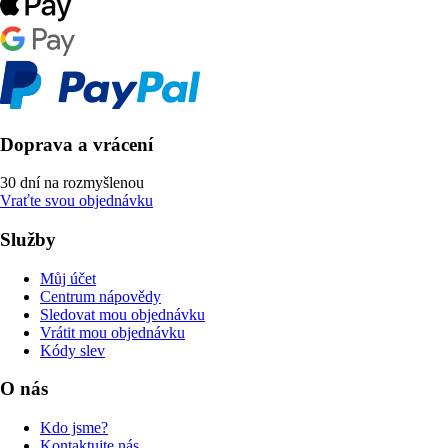
Doprava a vrácení
30 dní na rozmyšlenou
Vraťte svou objednávku
Služby
Můj účet
Centrum nápovědy
Sledovat mou objednávku
Vrátit mou objednávku
Kódy slev
O nás
Kdo jsme?
Kontaktujte nás