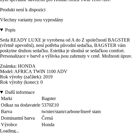
Produkt není k dispozici
Všechny varianty jsou vyprodány
Popis
Seda READY LUXE je vyrobena od A do Z společností BAGSTER
(včetně upevnění), není potřeba původní sedačka, BAGSTER vám
poskytne druhou sedačku. Estetika je shodná se sedačkou comfort.
Personalizace v barvě a výšivka jsou zahrnuty v ceně. Možnosti úprav.
Známka: HONDA
Model: AFRICA TWIN 1100 ADV
Rok výroby (začátek): 2019
Rok výroby (konec): 0
Další informace
Marki
Bagster
Odkaz na dodavatele
5370Z10
Barva
twister/stam/carbone/liseré stam
Dominantní barva
Černá
Výrobce
Honda
Loading...