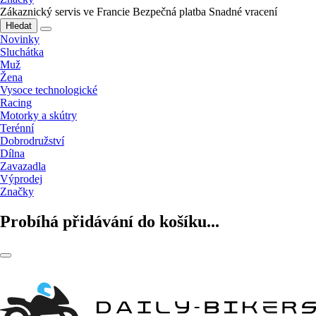
Zákaznický servis ve Francie
Bezpečná platba
Snadné vracení
Hledat
Novinky
Sluchátka
Muž
Žena
Vysoce technologické
Racing
Motorky a skútry
Terénní
Dobrodružství
Dílna
Zavazadla
Výprodej
Značky
Probíhá přidávání do košíku...