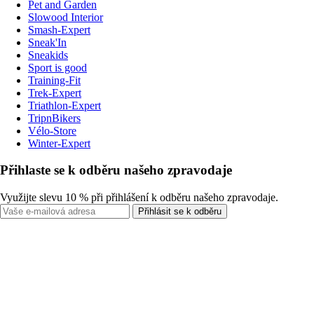
Pet and Garden
Slowood Interior
Smash-Expert
Sneak'In
Sneakids
Sport is good
Training-Fit
Trek-Expert
Triathlon-Expert
TripnBikers
Vélo-Store
Winter-Expert
Přihlaste se k odběru našeho zpravodaje
Využijte slevu 10 % při přihlášení k odběru našeho zpravodaje.
Přihlásit se k odběru