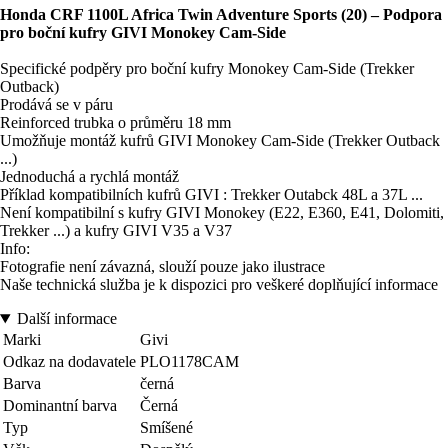
Honda CRF 1100L Africa Twin Adventure Sports (20) – Podpora
pro boční kufry GIVI Monokey Cam-Side
Specifické podpěry pro boční kufry Monokey Cam-Side (Trekker
Outback)
Prodává se v páru
Reinforced trubka o průměru 18 mm
Umožňuje montáž kufrů GIVI Monokey Cam-Side (Trekker Outback
...)
Jednoduchá a rychlá montáž
Příklad kompatibilních kufrů GIVI : Trekker Outabck 48L a 37L ...
Není kompatibilní s kufry GIVI Monokey (E22, E360, E41, Dolomiti,
Trekker ...) a kufry GIVI V35 a V37
Info:
Fotografie není závazná, slouží pouze jako ilustrace
Naše technická služba je k dispozici pro veškeré doplňující informace
Další informace
Marki
Givi
Odkaz na dodavatele
PLO1178CAM
Barva
černá
Dominantní barva
Černá
Typ
Smíšené