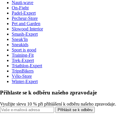
Nauti-wave
On-Fight
Padel-Expert
Pecheur-Store
Pet and Garden
Slowood Interior
Smash-Expert
Sneak'In
Sneakids
Sport is good
Training-Fit
Trek-Expert
Triathlon-Expert
TripnBikers
Vélo-Store
Winter-Expert
Přihlaste se k odběru našeho zpravodaje
Využijte slevu 10 % při přihlášení k odběru našeho zpravodaje.
Přihlásit se k odběru