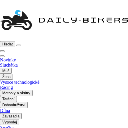
Hledat
Novinky
Sluchátka
Muž
Žena
Vysoce technologické
Racing
Motorky a skútry
Terénní
Dobrodružství
Dílna
Zavazadla
Výprodej
Značky