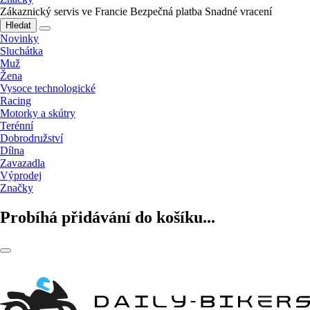
Zákaznický servis ve Francie
Bezpečná platba
Snadné vracení
Hledat
Novinky
Sluchátka
Muž
Žena
Vysoce technologické
Racing
Motorky a skútry
Terénní
Dobrodružství
Dílna
Zavazadla
Výprodej
Značky
Probíhá přidávání do košíku...