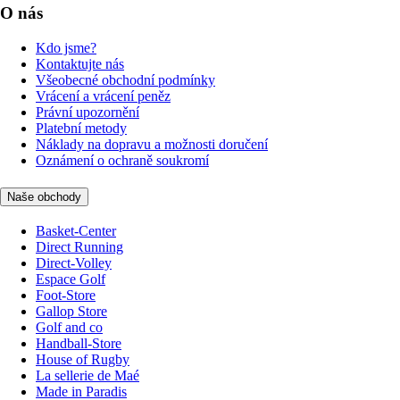
O nás
Kdo jsme?
Kontaktujte nás
Všeobecné obchodní podmínky
Vrácení a vrácení peněz
Právní upozornění
Platební metody
Náklady na dopravu a možnosti doručení
Oznámení o ochraně soukromí
Naše obchody
Basket-Center
Direct Running
Direct-Volley
Espace Golf
Foot-Store
Gallop Store
Golf and co
Handball-Store
House of Rugby
La sellerie de Maé
Made in Paradis