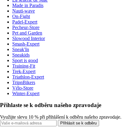
Made in Paradis
Nauti-wave
On-Fight
Padel-Expert
Pecheur-Store
Pet and Garden
Slowood Interior
Smash-Expert
Sneak'In
Sneakids
Sport is good
Training-Fit
Trek-Expert
Triathlon-Expert
TripnBikers
Vélo-Store
Winter-Expert
Přihlaste se k odběru našeho zpravodaje
Využijte slevu 10 % při přihlášení k odběru našeho zpravodaje.
Přihlásit se k odběru