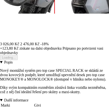
3 026,00 Kč
2 476,00 Kč
-18%
+123,80 Kč
ziskate na dalsi objednavku
Pripsano po potvrzeni vasi
objednavky
Loading...
Popis
Nový montážní systém pro top case SPECIAL RACK se skládá ze
dvou kovových podpěr, které umožňují upevnění desek pro top case
MONOKEY® a MONOLOCK® (dostupné v hliníku nebo nylonu).
Díky svým kompaktním rozměrům zůstává linka vozidla nezměněna,
což z něj činí ideální řešení pro skútry a maxi-skutry.
Další informace
Marki
Givi