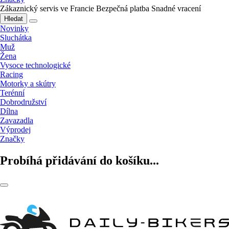
Zákaznický servis ve Francie
Bezpečná platba
Snadné vracení
Hledat
Novinky
Sluchátka
Muž
Žena
Vysoce technologické
Racing
Motorky a skútry
Terénní
Dobrodružství
Dílna
Zavazadla
Výprodej
Značky
Probíhá přidávání do košíku...