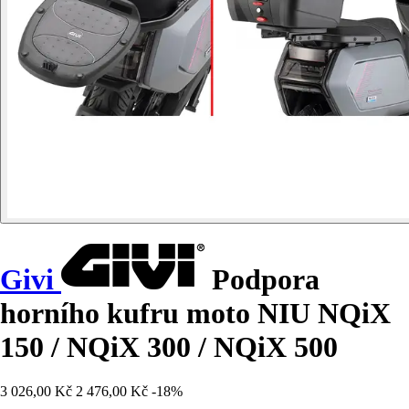
Givi
Podpora
horního kufru moto NIU NQiX
150 / NQiX 300 / NQiX 500
3 026,00 Kč
2 476,00 Kč
-18%