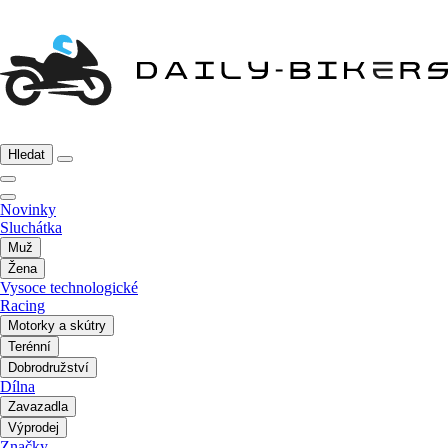
Hledat
Novinky
Sluchátka
Muž
Žena
Vysoce technologické
Racing
Motorky a skútry
Terénní
Dobrodružství
Dílna
Zavazadla
Výprodej
Značky