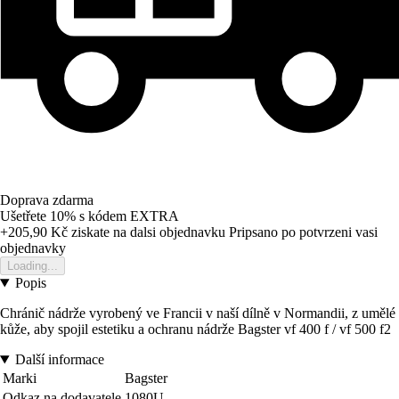
Doprava zdarma
Ušetřete 10%
s kódem
EXTRA
+205,90 Kč
ziskate na dalsi objednavku
Pripsano po potvrzeni vasi
objednavky
Loading...
Popis
Chránič nádrže vyrobený ve Francii v naší dílně v Normandii, z umělé
kůže, aby spojil estetiku a ochranu nádrže Bagster vf 400 f / vf 500 f2
Další informace
Marki
Bagster
Odkaz na dodavatele
1080U