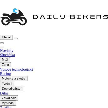
Hledat
Novinky
Sluchátka
Muž
Žena
Vysoce technologické
Racing
Motorky a skútry
Terénní
Dobrodružství
Dílna
Zavazadla
Výprodej
Značky