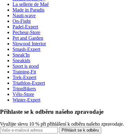
La sellerie de Maé
Made in Paradis
Nauti-wave
On-Fight
Padel-Expert
Pecheur-Store
Pet and Garden
Slowood Interior
Smash-Expert
Sneak'In
Sneakids
Sport is good
Training-Fit
Trek-Expert
Triathlon-Expert
TripnBikers
Vélo-Store
Winter-Expert
Přihlaste se k odběru našeho zpravodaje
Využijte slevu 10 % při přihlášení k odběru našeho zpravodaje.
Přihlásit se k odběru