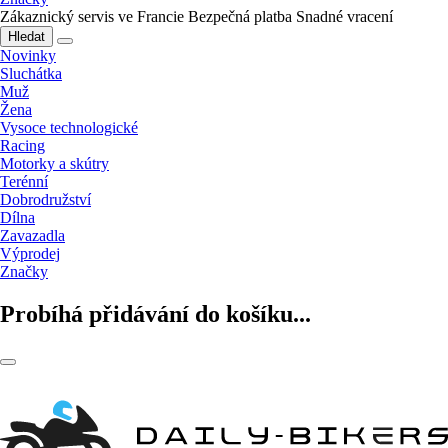
Zákaznický servis ve Francie
Bezpečná platba
Snadné vracení
Hledat
Novinky
Sluchátka
Muž
Žena
Vysoce technologické
Racing
Motorky a skútry
Terénní
Dobrodružství
Dílna
Zavazadla
Výprodej
Značky
Probíhá přidávání do košíku...