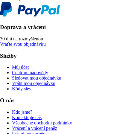
Doprava a vrácení
30 dní na rozmyšlenou
Vraťte svou objednávku
Služby
Můj účet
Centrum nápovědy
Sledovat mou objednávku
Vrátit mou objednávku
Kódy slev
O nás
Kdo jsme?
Kontaktujte nás
Všeobecné obchodní podmínky
Vrácení a vrácení peněz
Právní upozornění