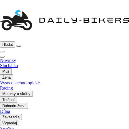
Hledat
Novinky
Sluchátka
Muž
Žena
Vysoce technologické
Racing
Motorky a skútry
Terénní
Dobrodružství
Dílna
Zavazadla
Výprodej
Značky