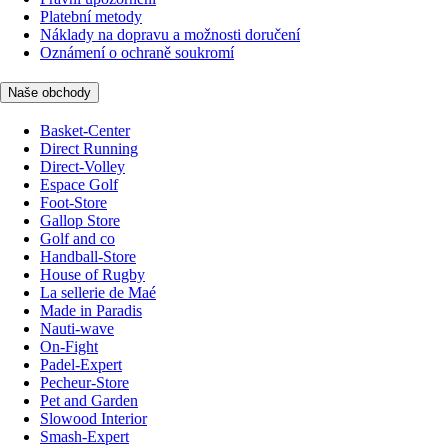
Platební metody
Náklady na dopravu a možnosti doručení
Oznámení o ochraně soukromí
Naše obchody
Basket-Center
Direct Running
Direct-Volley
Espace Golf
Foot-Store
Gallop Store
Golf and co
Handball-Store
House of Rugby
La sellerie de Maé
Made in Paradis
Nauti-wave
On-Fight
Padel-Expert
Pecheur-Store
Pet and Garden
Slowood Interior
Smash-Expert