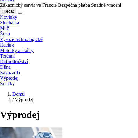
Zákaznický servis ve Francie
Bezpečná platba
Snadné vracení
Hledat
Novinky
Sluchátka
Muž
Žena
Vysoce technologické
Racing
Motorky a skútry
Terénní
Dobrodružství
Dílna
Zavazadla
Výprodej
Značky
Domů
/
Výprodej
Výprodej