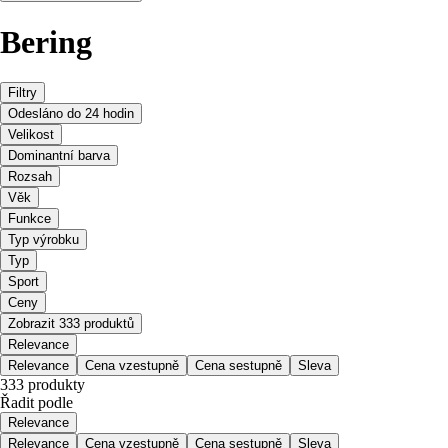
Bering
Filtry
Odesláno do 24 hodin
Velikost
Dominantní barva
Rozsah
Věk
Funkce
Typ výrobku
Typ
Sport
Ceny
Zobrazit 333 produktů
Relevance
Relevance
Cena vzestupně
Cena sestupně
Sleva
333 produkty
Řadit podle
Relevance
Relevance
Cena vzestupně
Cena sestupně
Sleva