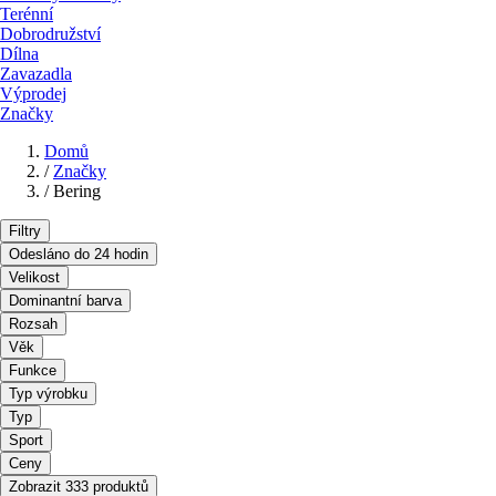
Terénní
Dobrodružství
Dílna
Zavazadla
Výprodej
Značky
Domů
/
Značky
/
Bering
Filtry
Odesláno do 24 hodin
Velikost
Dominantní barva
Rozsah
Věk
Funkce
Typ výrobku
Typ
Sport
Ceny
Zobrazit 333 produktů