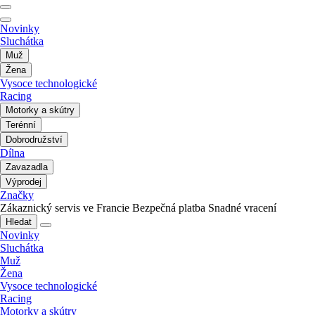
Novinky
Sluchátka
Muž
Žena
Vysoce technologické
Racing
Motorky a skútry
Terénní
Dobrodružství
Dílna
Zavazadla
Výprodej
Značky
Zákaznický servis ve Francie
Bezpečná platba
Snadné vracení
Hledat
Novinky
Sluchátka
Muž
Žena
Vysoce technologické
Racing
Motorky a skútry