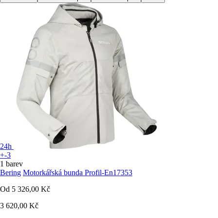
24h
+-3
1 barev
Bering
Motorkářská bunda Profil-En17353
Od
5 326,00 Kč
3 620,00 Kč