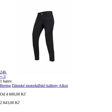
24h
+-3
1 barev
Bering
Dámské motorkářské kalhoty Alkor
Od
4 600,00 Kč
2 843,00 Kč