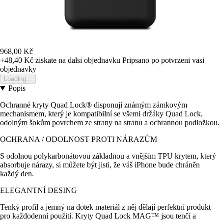
968,00 Kč
+48,40 Kč
ziskate na dalsi objednavku
Pripsano po potvrzeni vasi
objednavky
Loading...
Popis
Ochranné kryty Quad Lock® disponují známým zámkovým
mechanismem, který je kompatibilní se všemi držáky Quad Lock,
odolným šokům povrchem ze strany na stranu a ochrannou podložkou.
OCHRANA / ODOLNOST PROTI NÁRAZŮM
S odolnou polykarbonátovou základnou a vnějším TPU krytem, který
absorbuje nárazy, si můžete být jisti, že váš iPhone bude chráněn
každý den.
ELEGANTNÍ DESING
Tenký profil a jemný na dotek materiál z něj dělají perfektní produkt
pro každodenní použití. Kryty Quad Lock MAG™ jsou tenčí a