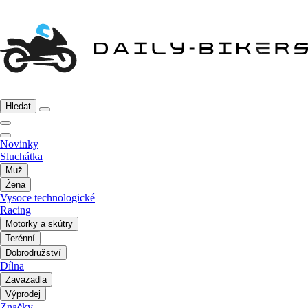
Hledat
Novinky
Sluchátka
Muž
Žena
Vysoce technologické
Racing
Motorky a skútry
Terénní
Dobrodružství
Dílna
Zavazadla
Výprodej
Značky