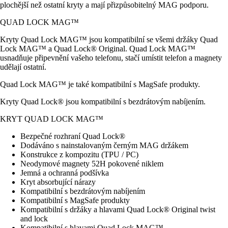
plochější než ostatní kryty a mají přizpůsobitelný MAG podporu.
QUAD LOCK MAG™
Kryty Quad Lock MAG™ jsou kompatibilní se všemi držáky Quad
Lock MAG™ a Quad Lock® Original. Quad Lock MAG™
usnadňuje připevnění vašeho telefonu, stačí umístit telefon a magnety
udělají ostatní.
Quad Lock MAG™ je také kompatibilní s MagSafe produkty.
Kryty Quad Lock® jsou kompatibilní s bezdrátovým nabíjením.
KRYT QUAD LOCK MAG™
Bezpečné rozhraní Quad Lock®
Dodáváno s nainstalovaným černým MAG držákem
Konstrukce z kompozitu (TPU / PC)
Neodymové magnety 52H pokovené niklem
Jemná a ochranná podšívka
Kryt absorbující nárazy
Kompatibilní s bezdrátovým nabíjením
Kompatibilní s MagSafe produkty
Kompatibilní s držáky a hlavami Quad Lock® Original twist
and lock
Kompatibilní s hlavami Quad Lock MAG™