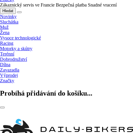
Zákaznický servis ve Francie
Bezpečná platba
Snadné vracení
Hledat
Novinky
Sluchátka
Muž
Žena
Vysoce technologické
Racing
Motorky a skútry
Terénní
Dobrodružství
Dílna
Zavazadla
Výprodej
Značky
Probíhá přidávání do košíku...