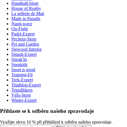
Handball-Store
House of Rugby
La sellerie de Maé
Made in Paradis
Nauti-wave
On-Fight
Padel-Expert
Pecheur-Store
Pet and Garden
Slowood Interior
Smash-Expert
Sneak'In
Sneakids
Sport is good
Training-Fit
Trek-Expert
Triathlon-Expert
TripnBikers
Vélo-Store
Winter-Expert
Přihlaste se k odběru našeho zpravodaje
Využijte slevu 10 % při přihlášení k odběru našeho zpravodaje.