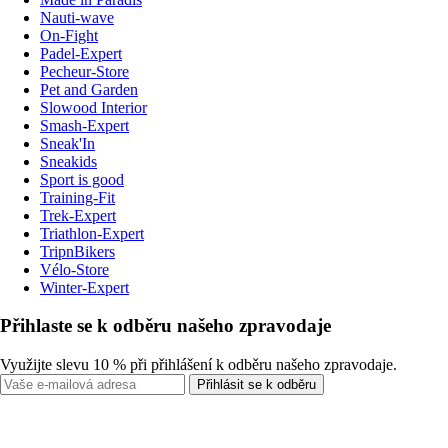
Nauti-wave
On-Fight
Padel-Expert
Pecheur-Store
Pet and Garden
Slowood Interior
Smash-Expert
Sneak'In
Sneakids
Sport is good
Training-Fit
Trek-Expert
Triathlon-Expert
TripnBikers
Vélo-Store
Winter-Expert
Přihlaste se k odběru našeho zpravodaje
Využijte slevu 10 % při přihlášení k odběru našeho zpravodaje.
Přihlásit se k odběru