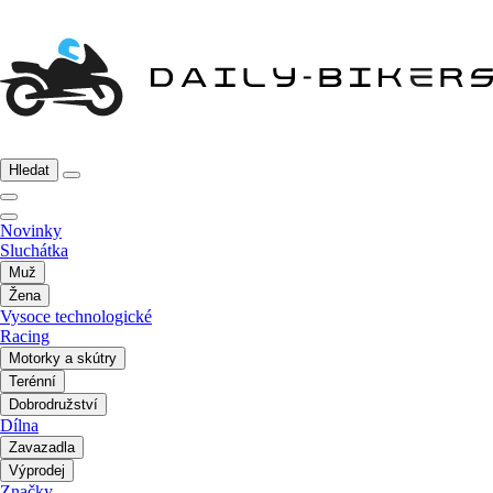
Hledat
Novinky
Sluchátka
Muž
Žena
Vysoce technologické
Racing
Motorky a skútry
Terénní
Dobrodružství
Dílna
Zavazadla
Výprodej
Značky