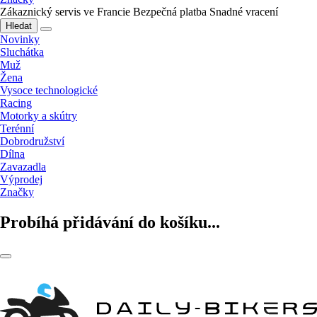
Zákaznický servis ve Francie
Bezpečná platba
Snadné vracení
Hledat
Novinky
Sluchátka
Muž
Žena
Vysoce technologické
Racing
Motorky a skútry
Terénní
Dobrodružství
Dílna
Zavazadla
Výprodej
Značky
Probíhá přidávání do košíku...