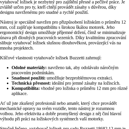
vytahovač ložisek je nezbytný pro zajištění přesné a pečlivé práce. Je
zvláště určen pro ty, kteří chtějí provádět zásahy s důvěrou, díky
designu navrženému pro snadné a rychlé použití.
Nástroj je speciálně navržen pro přizpůsobení ložiskům o průměru 12
mm, což zajišťuje kompatibilitu s širokou škálou motorek. Jeho
ergonomický design umožňuje příjemné držení, čímž se minimalizuje
únava při dlouhých pracovních sezeních. Díky kvalitnímu zpracování
slibuje vytahovač ložisek slušnou dlouhověkost, provázející vás na
mnoha projektech.
Klíčové vlastnosti vytahovače ložisek Buzzetti zahrnují:
Odolné materiály:
navrženo tak, aby odolávalo náročným
pracovním podmínkám.
Snadnost použití:
umožňuje bezproblémovou extrakci.
Technická přesnost:
ideální pro jemné zásahy na ložiscích.
Kompatibilita:
vhodné pro ložiska o průměru 12 mm pro různé
aplikace.
Ať už jste zkušený profesionál nebo amatér, který chce provádět
mechanické opravy na svém vozidle, tento nástroj je rozumnou
volbou. Jeho efektivita a dobře promyšlený design z něj činí hlavní
výhodu při práci na ložiskových systémech vaší motorky.
Stručně řečeno, vytahovač ložisek pro sadu Buzzetti 18682 12 mm je