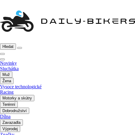
Hledat
Novinky
Sluchátka
Muž
Žena
Vysoce technologické
Racing
Motorky a skútry
Terénní
Dobrodružství
Dílna
Zavazadla
Výprodej
Značky