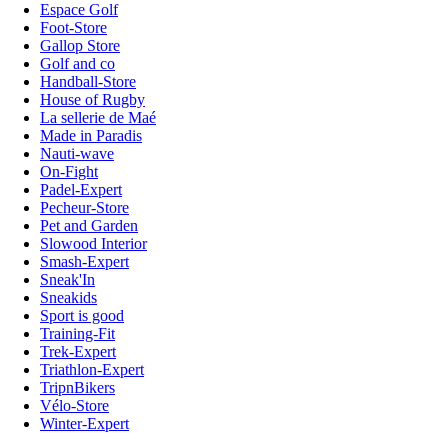
Espace Golf
Foot-Store
Gallop Store
Golf and co
Handball-Store
House of Rugby
La sellerie de Maé
Made in Paradis
Nauti-wave
On-Fight
Padel-Expert
Pecheur-Store
Pet and Garden
Slowood Interior
Smash-Expert
Sneak'In
Sneakids
Sport is good
Training-Fit
Trek-Expert
Triathlon-Expert
TripnBikers
Vélo-Store
Winter-Expert