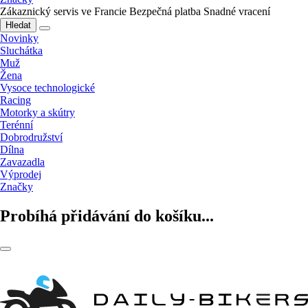
Zákaznický servis ve Francie
Bezpečná platba
Snadné vracení
Hledat
Novinky
Sluchátka
Muž
Žena
Vysoce technologické
Racing
Motorky a skútry
Terénní
Dobrodružství
Dílna
Zavazadla
Výprodej
Značky
Probíhá přidávání do košíku...