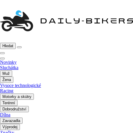
Hledat
Novinky
Sluchátka
Muž
Žena
Vysoce technologické
Racing
Motorky a skútry
Terénní
Dobrodružství
Dílna
Zavazadla
Výprodej
Značky