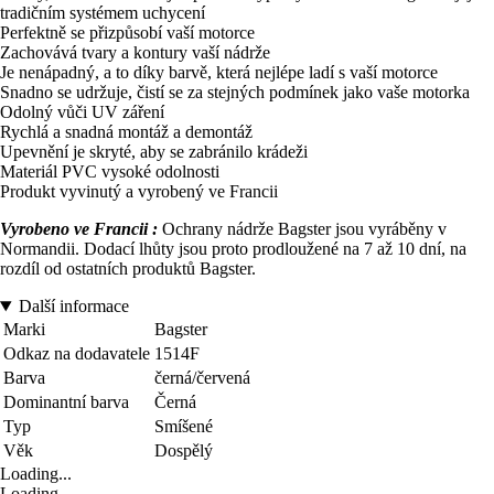
tradičním systémem uchycení
Perfektně se přizpůsobí vaší motorce
Zachovává tvary a kontury vaší nádrže
Je nenápadný, a to díky barvě, která nejlépe ladí s vaší motorce
Snadno se udržuje, čistí se za stejných podmínek jako vaše motorka
Odolný vůči UV záření
Rychlá a snadná montáž a demontáž
Upevnění je skryté, aby se zabránilo krádeži
Materiál PVC vysoké odolnosti
Produkt vyvinutý a vyrobený ve Francii
Vyrobeno ve Francii :
Ochrany nádrže Bagster jsou vyráběny v
Normandii. Dodací lhůty jsou proto prodloužené na 7 až 10 dní, na
rozdíl od ostatních produktů Bagster.
Další informace
Marki
Bagster
Odkaz na dodavatele
1514F
Barva
černá/červená
Dominantní barva
Černá
Typ
Smíšené
Věk
Dospělý
Loading...
Loading...