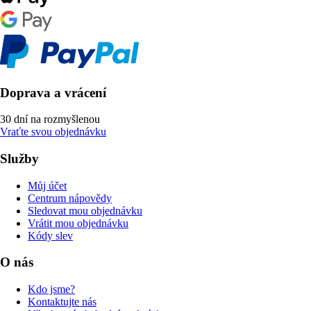
Doprava a vrácení
30 dní na rozmyšlenou
Vraťte svou objednávku
Služby
Můj účet
Centrum nápovědy
Sledovat mou objednávku
Vrátit mou objednávku
Kódy slev
O nás
Kdo jsme?
Kontaktujte nás