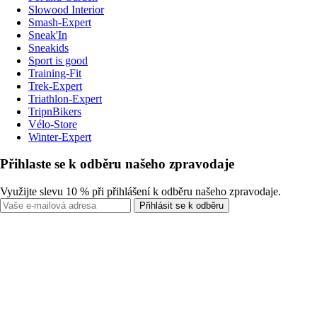
Slowood Interior
Smash-Expert
Sneak'In
Sneakids
Sport is good
Training-Fit
Trek-Expert
Triathlon-Expert
TripnBikers
Vélo-Store
Winter-Expert
Přihlaste se k odběru našeho zpravodaje
Využijte slevu 10 % při přihlášení k odběru našeho zpravodaje.
Přihlásit se k odběru