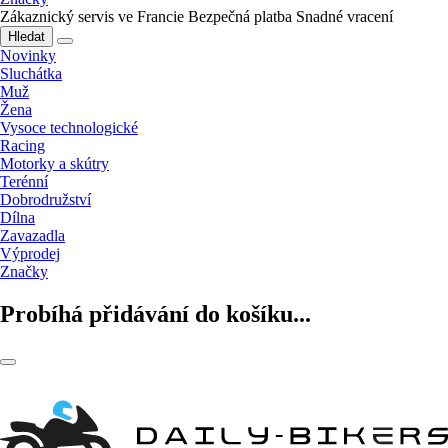
Zákaznický servis ve Francie
Bezpečná platba
Snadné vracení
Hledat
Novinky
Sluchátka
Muž
Žena
Vysoce technologické
Racing
Motorky a skútry
Terénní
Dobrodružství
Dílna
Zavazadla
Výprodej
Značky
Probíhá přidávání do košíku...