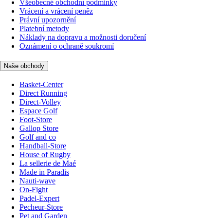
Všeobecné obchodní podmínky
Vrácení a vrácení peněz
Právní upozornění
Platební metody
Náklady na dopravu a možnosti doručení
Oznámení o ochraně soukromí
Naše obchody
Basket-Center
Direct Running
Direct-Volley
Espace Golf
Foot-Store
Gallop Store
Golf and co
Handball-Store
House of Rugby
La sellerie de Maé
Made in Paradis
Nauti-wave
On-Fight
Padel-Expert
Pecheur-Store
Pet and Garden