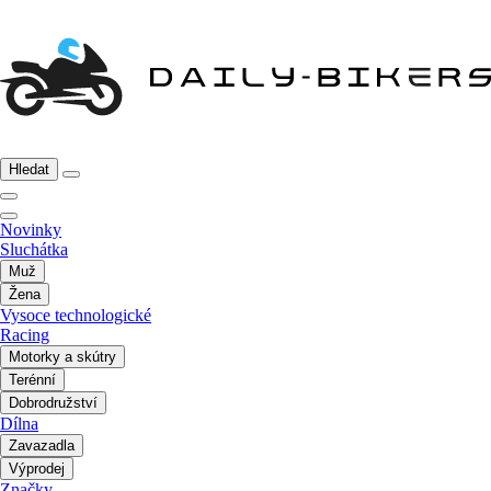
Hledat
Novinky
Sluchátka
Muž
Žena
Vysoce technologické
Racing
Motorky a skútry
Terénní
Dobrodružství
Dílna
Zavazadla
Výprodej
Značky