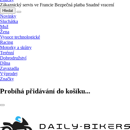
Zákaznický servis ve Francie
Bezpečná platba
Snadné vracení
Hledat
Novinky
Sluchátka
Muž
Žena
Vysoce technologické
Racing
Motorky a skútry
Terénní
Dobrodružství
Dílna
Zavazadla
Výprodej
Značky
Probíhá přidávání do košíku...