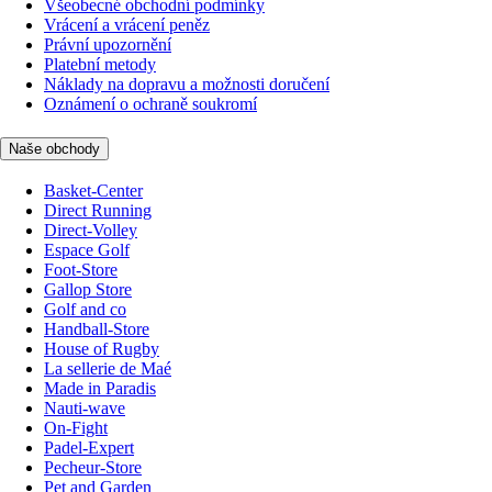
Všeobecné obchodní podmínky
Vrácení a vrácení peněz
Právní upozornění
Platební metody
Náklady na dopravu a možnosti doručení
Oznámení o ochraně soukromí
Naše obchody
Basket-Center
Direct Running
Direct-Volley
Espace Golf
Foot-Store
Gallop Store
Golf and co
Handball-Store
House of Rugby
La sellerie de Maé
Made in Paradis
Nauti-wave
On-Fight
Padel-Expert
Pecheur-Store
Pet and Garden