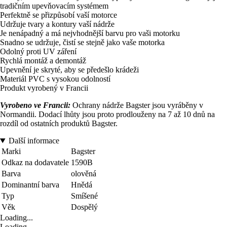
tradičním upevňovacím systémem
Perfektně se přizpůsobí vaší motorce
Udržuje tvary a kontury vaší nádrže
Je nenápadný a má nejvhodnější barvu pro vaši motorku
Snadno se udržuje, čistí se stejně jako vaše motorka
Odolný proti UV záření
Rychlá montáž a demontáž
Upevnění je skryté, aby se předešlo krádeži
Materiál PVC s vysokou odolností
Produkt vyrobený v Francii
Vyrobeno ve Francii:
Ochrany nádrže Bagster jsou vyráběny v
Normandii. Dodací lhůty jsou proto prodlouženy na 7 až 10 dnů na
rozdíl od ostatních produktů Bagster.
Další informace
Marki
Bagster
Odkaz na dodavatele
1590B
Barva
olověná
Dominantní barva
Hnědá
Typ
Smíšené
Věk
Dospělý
Loading...
Loading...