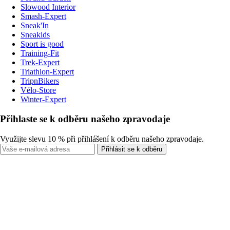
Slowood Interior
Smash-Expert
Sneak'In
Sneakids
Sport is good
Training-Fit
Trek-Expert
Triathlon-Expert
TripnBikers
Vélo-Store
Winter-Expert
Přihlaste se k odběru našeho zpravodaje
Využijte slevu 10 % při přihlášení k odběru našeho zpravodaje.
Přihlásit se k odběru