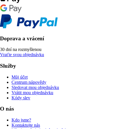
Doprava a vrácení
30 dní na rozmyšlenou
Vraťte svou objednávku
Služby
Můj účet
Centrum nápovědy
Sledovat mou objednávku
Vrátit mou objednávku
Kódy slev
O nás
Kdo jsme?
Kontaktujte nás