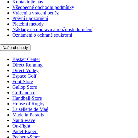
Kontaktujte nás
Všeobecné obchodní podmínky
Vrácení a vrácení peněz
Právní upozornění
Platební metody
Náklady na dopravu a možnosti doručení
Oznámení o ochraně soukromí
Naše obchody
Basket-Center
Direct Running
Direct-Volley
Espace Golf
Foot-Store
Gallop Store
Golf and co
Handball-Store
House of Rugby
La sellerie de Maé
Made in Paradis
Nauti-wave
On-Fight
Padel-Expert
Pecheur-Store