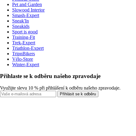
Pet and Garden
Slowood Interior
Smash-Expert
Sneak'In
Sneakids
Sport is good
Training-Fit
Trek-Expert
Triathlon-Expert
TripnBikers
Vélo-Store
Winter-Expert
Přihlaste se k odběru našeho zpravodaje
Využijte slevu 10 % při přihlášení k odběru našeho zpravodaje.
Přihlásit se k odběru