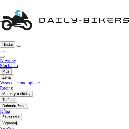
Hledat
Novinky
Sluchátka
Muž
Žena
Vysoce technologické
Racing
Motorky a skútry
Terénní
Dobrodružství
Dílna
Zavazadla
Výprodej
Značky