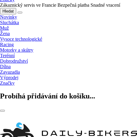
Zákaznický servis ve Francie
Bezpečná platba
Snadné vracení
Hledat
Novinky
Sluchátka
Muž
Žena
Vysoce technologické
Racing
Motorky a skútry
Terénní
Dobrodružství
Dílna
Zavazadla
Výprodej
Značky
Probíhá přidávání do košíku...