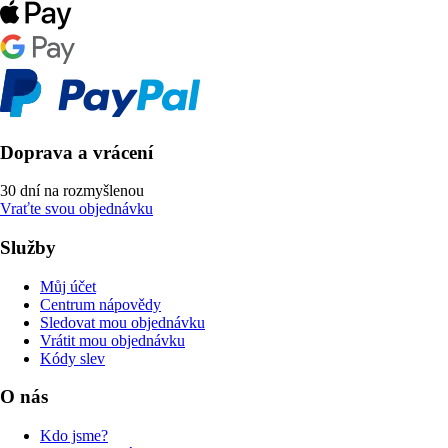
Doprava a vrácení
30 dní na rozmyšlenou
Vraťte svou objednávku
Služby
Můj účet
Centrum nápovědy
Sledovat mou objednávku
Vrátit mou objednávku
Kódy slev
O nás
Kdo jsme?