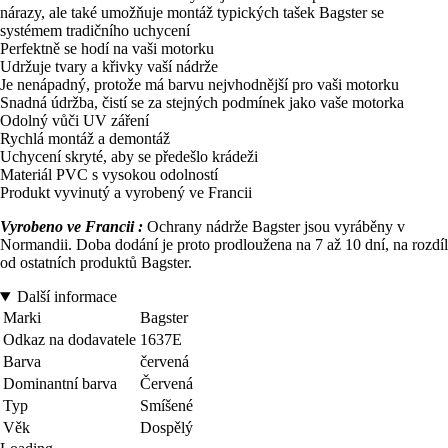
nárazy, ale také umožňuje montáž typických tašek Bagster se
systémem tradičního uchycení
Perfektně se hodí na vaši motorku
Udržuje tvary a křivky vaší nádrže
Je nenápadný, protože má barvu nejvhodnější pro vaši motorku
Snadná údržba, čistí se za stejných podmínek jako vaše motorka
Odolný vůči UV záření
Rychlá montáž a demontáž
Uchycení skryté, aby se předešlo krádeži
Materiál PVC s vysokou odolností
Produkt vyvinutý a vyrobený ve Francii
Vyrobeno ve Francii :
Ochrany nádrže Bagster jsou vyráběny v
Normandii. Doba dodání je proto prodloužena na 7 až 10 dní, na rozdíl
od ostatních produktů Bagster.
Další informace
Marki
Bagster
Odkaz na dodavatele
1637E
Barva
červená
Dominantní barva
Červená
Typ
Smíšené
Věk
Dospělý