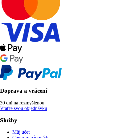
Doprava a vrácení
30 dní na rozmyšlenou
Vraťte svou objednávku
Služby
Můj účet
Centrum nápovědy