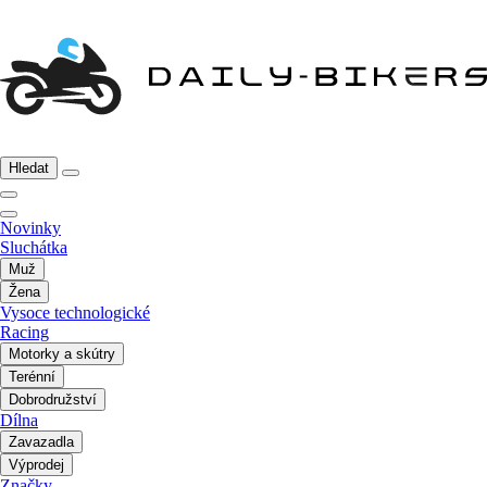
Hledat
Novinky
Sluchátka
Muž
Žena
Vysoce technologické
Racing
Motorky a skútry
Terénní
Dobrodružství
Dílna
Zavazadla
Výprodej
Značky