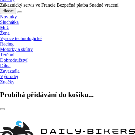
Zákaznický servis ve Francie
Bezpečná platba
Snadné vracení
Hledat
Novinky
Sluchátka
Muž
Žena
Vysoce technologické
Racing
Motorky a skútry
Terénní
Dobrodružství
Dílna
Zavazadla
Výprodej
Značky
Probíhá přidávání do košíku...