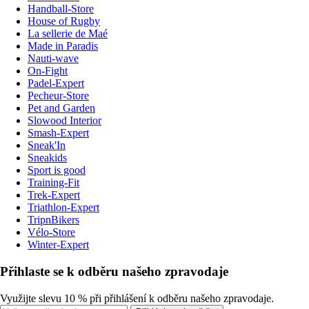
Handball-Store
House of Rugby
La sellerie de Maé
Made in Paradis
Nauti-wave
On-Fight
Padel-Expert
Pecheur-Store
Pet and Garden
Slowood Interior
Smash-Expert
Sneak'In
Sneakids
Sport is good
Training-Fit
Trek-Expert
Triathlon-Expert
TripnBikers
Vélo-Store
Winter-Expert
Přihlaste se k odběru našeho zpravodaje
Využijte slevu 10 % při přihlášení k odběru našeho zpravodaje.