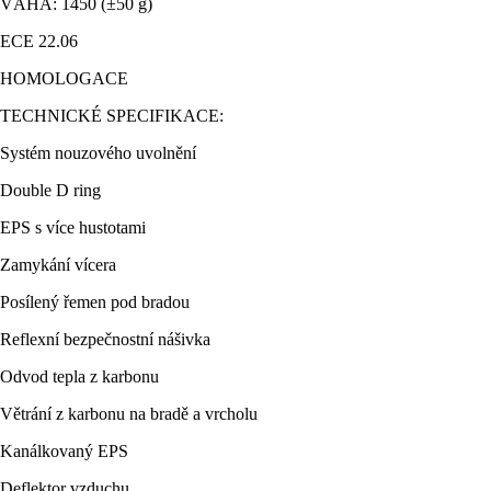
VÁHA: 1450 (±50 g)
ECE 22.06
HOMOLOGACE
TECHNICKÉ SPECIFIKACE:
Systém nouzového uvolnění
Double D ring
EPS s více hustotami
Zamykání vícera
Posílený řemen pod bradou
Reflexní bezpečnostní nášivka
Odvod tepla z karbonu
Větrání z karbonu na bradě a vrcholu
Kanálkovaný EPS
Deflektor vzduchu