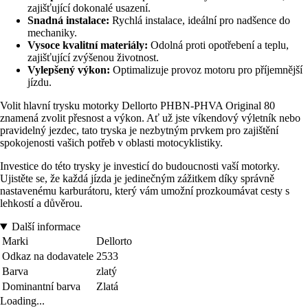
zajišťující dokonalé usazení.
Snadná instalace:
Rychlá instalace, ideální pro nadšence do
mechaniky.
Vysoce kvalitní materiály:
Odolná proti opotřebení a teplu,
zajišťující zvýšenou životnost.
Vylepšený výkon:
Optimalizuje provoz motoru pro příjemnější
jízdu.
Volit hlavní trysku motorky Dellorto PHBN-PHVA Original 80
znamená zvolit přesnost a výkon. Ať už jste víkendový výletník nebo
pravidelný jezdec, tato tryska je nezbytným prvkem pro zajištění
spokojenosti vašich potřeb v oblasti motocyklistiky.
Investice do této trysky je investicí do budoucnosti vaší motorky.
Ujistěte se, že každá jízda je jedinečným zážitkem díky správně
nastavenému karburátoru, který vám umožní prozkoumávat cesty s
lehkostí a důvěrou.
Další informace
Marki
Dellorto
Odkaz na dodavatele
2533
Barva
zlatý
Dominantní barva
Zlatá
Loading...