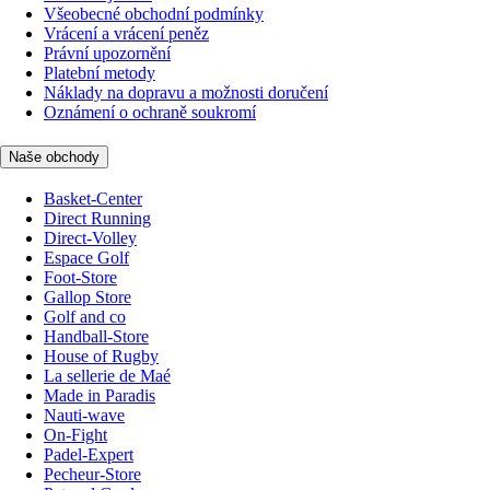
Všeobecné obchodní podmínky
Vrácení a vrácení peněz
Právní upozornění
Platební metody
Náklady na dopravu a možnosti doručení
Oznámení o ochraně soukromí
Naše obchody
Basket-Center
Direct Running
Direct-Volley
Espace Golf
Foot-Store
Gallop Store
Golf and co
Handball-Store
House of Rugby
La sellerie de Maé
Made in Paradis
Nauti-wave
On-Fight
Padel-Expert
Pecheur-Store