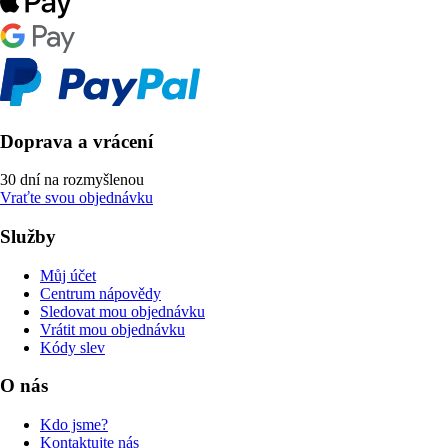
Doprava a vrácení
30 dní na rozmyšlenou
Vraťte svou objednávku
Služby
Můj účet
Centrum nápovědy
Sledovat mou objednávku
Vrátit mou objednávku
Kódy slev
O nás
Kdo jsme?
Kontaktujte nás