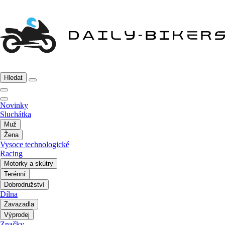
Hledat
Novinky
Sluchátka
Muž
Žena
Vysoce technologické
Racing
Motorky a skútry
Terénní
Dobrodružství
Dílna
Zavazadla
Výprodej
Značky