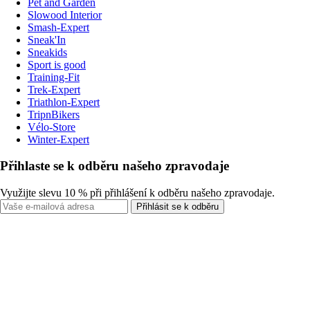
Pet and Garden
Slowood Interior
Smash-Expert
Sneak'In
Sneakids
Sport is good
Training-Fit
Trek-Expert
Triathlon-Expert
TripnBikers
Vélo-Store
Winter-Expert
Přihlaste se k odběru našeho zpravodaje
Využijte slevu 10 % při přihlášení k odběru našeho zpravodaje.
Přihlásit se k odběru