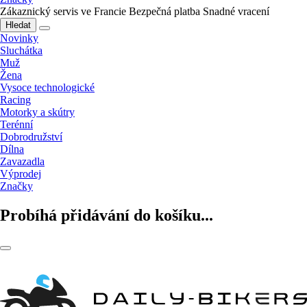
Zákaznický servis ve Francie
Bezpečná platba
Snadné vracení
Hledat
Novinky
Sluchátka
Muž
Žena
Vysoce technologické
Racing
Motorky a skútry
Terénní
Dobrodružství
Dílna
Zavazadla
Výprodej
Značky
Probíhá přidávání do košíku...