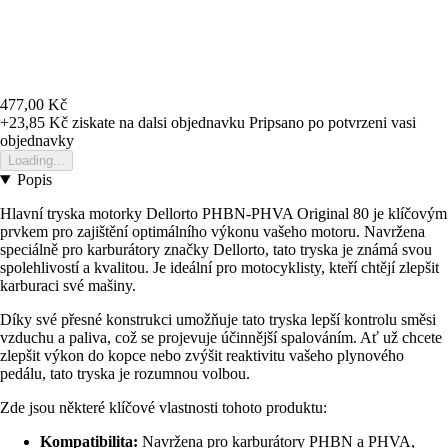
477,00 Kč
+23,85 Kč
ziskate na dalsi objednavku
Pripsano po potvrzeni vasi
objednavky
Loading...
Popis
Hlavní tryska motorky Dellorto PHBN-PHVA Original 80 je klíčovým
prvkem pro zajištění optimálního výkonu vašeho motoru. Navržena
speciálně pro karburátory značky Dellorto, tato tryska je známá svou
spolehlivostí a kvalitou. Je ideální pro motocyklisty, kteří chtějí zlepšit
karburaci své mašiny.
Díky své přesné konstrukci umožňuje tato tryska lepší kontrolu směsi
vzduchu a paliva, což se projevuje účinnější spalováním. Ať už chcete
zlepšit výkon do kopce nebo zvýšit reaktivitu vašeho plynového
pedálu, tato tryska je rozumnou volbou.
Zde jsou některé klíčové vlastnosti tohoto produktu:
Kompatibilita:
Navržena pro karburátory PHBN a PHVA,