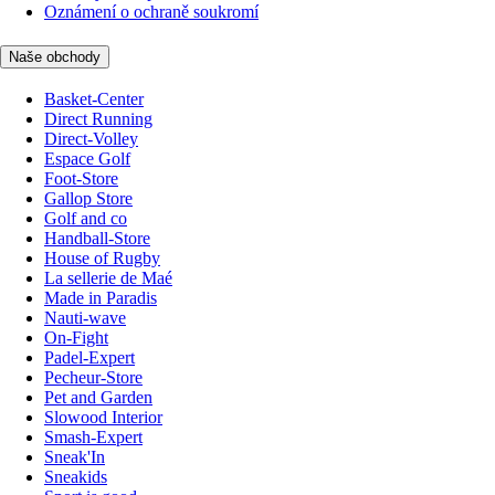
Oznámení o ochraně soukromí
Naše obchody
Basket-Center
Direct Running
Direct-Volley
Espace Golf
Foot-Store
Gallop Store
Golf and co
Handball-Store
House of Rugby
La sellerie de Maé
Made in Paradis
Nauti-wave
On-Fight
Padel-Expert
Pecheur-Store
Pet and Garden
Slowood Interior
Smash-Expert
Sneak'In
Sneakids