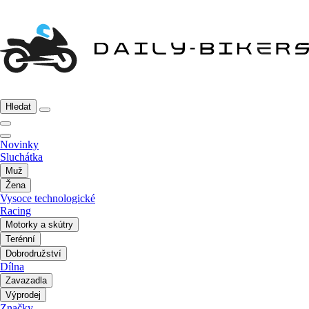
Hledat
Novinky
Sluchátka
Muž
Žena
Vysoce technologické
Racing
Motorky a skútry
Terénní
Dobrodružství
Dílna
Zavazadla
Výprodej
Značky