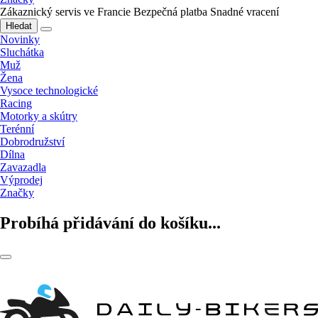
Zákaznický servis ve Francie
Bezpečná platba
Snadné vracení
Hledat
Novinky
Sluchátka
Muž
Žena
Vysoce technologické
Racing
Motorky a skútry
Terénní
Dobrodružství
Dílna
Zavazadla
Výprodej
Značky
Probíhá přidávání do košíku...