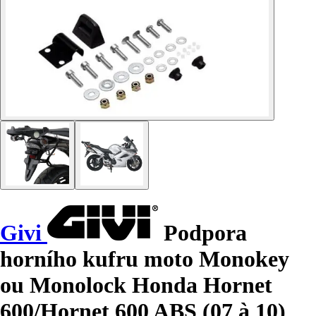
Givi
Podpora
horního kufru moto Monokey
ou Monolock Honda Hornet
600/Hornet 600 ABS (07 à 10)