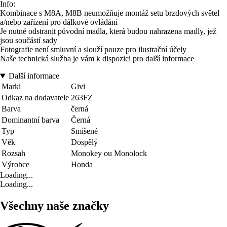
Info:
Kombinace s M8A, M8B neumožňuje montáž setu brzdových světel
a/nebo zařízení pro dálkové ovládání
Je nutné odstranit původní madla, která budou nahrazena madly, jež
jsou součástí sady
Fotografie není smluvní a slouží pouze pro ilustrační účely
Naše technická služba je vám k dispozici pro další informace
Další informace
Marki
Givi
Odkaz na dodavatele
263FZ
Barva
černá
Dominantní barva
Černá
Typ
Smíšené
Věk
Dospělý
Rozsah
Monokey ou Monolock
Výrobce
Honda
Loading...
Loading...
Všechny naše značky