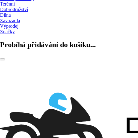
Terénní
Dobrodružství
Dílna
Zavazadla
Výprodej
Značky
Probíhá přidávání do košíku...