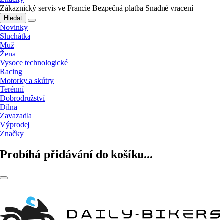
Zákaznický servis ve Francie
Bezpečná platba
Snadné vracení
Hledat
Novinky
Sluchátka
Muž
Žena
Vysoce technologické
Racing
Motorky a skútry
Terénní
Dobrodružství
Dílna
Zavazadla
Výprodej
Značky
Probíhá přidávání do košíku...