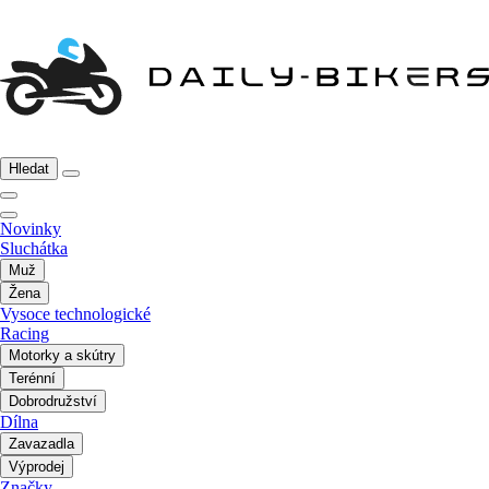
Hledat
Novinky
Sluchátka
Muž
Žena
Vysoce technologické
Racing
Motorky a skútry
Terénní
Dobrodružství
Dílna
Zavazadla
Výprodej
Značky