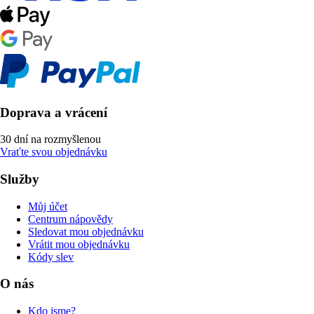
Doprava a vrácení
30 dní na rozmyšlenou
Vraťte svou objednávku
Služby
Můj účet
Centrum nápovědy
Sledovat mou objednávku
Vrátit mou objednávku
Kódy slev
O nás
Kdo jsme?