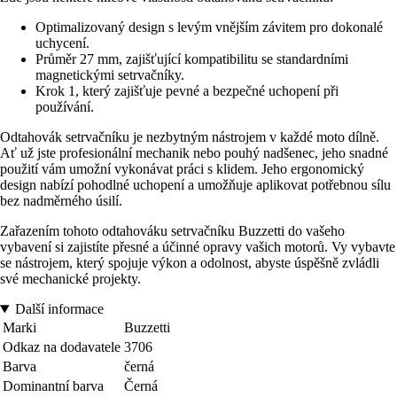
Optimalizovaný design s levým vnějším závitem pro dokonalé
uchycení.
Průměr 27 mm, zajišťující kompatibilitu se standardními
magnetickými setrvačníky.
Krok 1, který zajišťuje pevné a bezpečné uchopení při
používání.
Odtahovák setrvačníku je nezbytným nástrojem v každé moto dílně.
Ať už jste profesionální mechanik nebo pouhý nadšenec, jeho snadné
použití vám umožní vykonávat práci s klidem. Jeho ergonomický
design nabízí pohodlné uchopení a umožňuje aplikovat potřebnou sílu
bez nadměrného úsilí.
Zařazením tohoto odtahováku setrvačníku Buzzetti do vašeho
vybavení si zajistíte přesné a účinné opravy vašich motorů. Vy vybavte
se nástrojem, který spojuje výkon a odolnost, abyste úspěšně zvládli
své mechanické projekty.
Další informace
Marki
Buzzetti
Odkaz na dodavatele
3706
Barva
černá
Dominantní barva
Černá