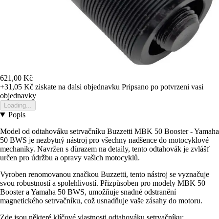
621,00 Kč
+31,05 Kč
ziskate na dalsi objednavku
Pripsano po potvrzeni vasi
objednavky
Loading...
Popis
Model od odtahováku setrvačníku Buzzetti MBK 50 Booster - Yamaha
50 BWS je nezbytný nástroj pro všechny nadšence do motocyklové
mechaniky. Navržen s důrazem na detaily, tento odtahovák je zvlášť
určen pro údržbu a opravy vašich motocyklů.
Vyroben renomovanou značkou Buzzetti, tento nástroj se vyznačuje
svou robustností a spolehlivostí. Přizpůsoben pro modely MBK 50
Booster a Yamaha 50 BWS, umožňuje snadné odstranění
magnetického setrvačníku, což usnadňuje vaše zásahy do motoru.
Zde jsou některé klíčové vlastnosti odtahováku setrvačníku: