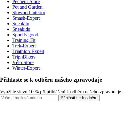
Pecheur-Store
Pet and Garden
Slowood Interior
Smash-Expert
Sneak'In
Sneakids
Sport is good
Training-Fit
Trek-Expert
Triathlon-Expert
TripnBikers
Vélo-Store
Winter-Expert
Přihlaste se k odběru našeho zpravodaje
Využijte slevu 10 % při přihlášení k odběru našeho zpravodaje.
Přihlásit se k odběru