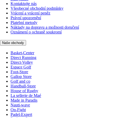
Kontaktujte nás
Všeobecné obchodní podmínky
Vrácení a vrácení peněz
Právní upozornění
Platební metody
Náklady na dopravu a možnosti doručení
Oznámení o ochraně soukromí
Naše obchody
Basket-Center
Direct Running
Direct-Volley
Espace Golf
Foot-Store
Gallop Store
Golf and co
Handball-Store
House of Rugby
La sellerie de Maé
Made in Paradis
Nauti-wave
On-Fight
Padel-Expert