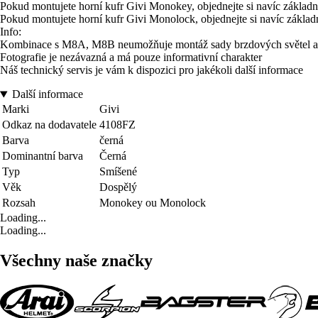
Pokud montujete horní kufr Givi Monokey, objednejte si navíc zákla
Pokud montujete horní kufr Givi Monolock, objednejte si navíc zákl
Info:
Kombinace s M8A, M8B neumožňuje montáž sady brzdových světel a/ne
Fotografie je nezávazná a má pouze informativní charakter
Náš technický servis je vám k dispozici pro jakékoli další informace
Další informace
Marki
Givi
Odkaz na dodavatele
4108FZ
Barva
černá
Dominantní barva
Černá
Typ
Smíšené
Věk
Dospělý
Rozsah
Monokey ou Monolock
Loading...
Loading...
Všechny naše značky