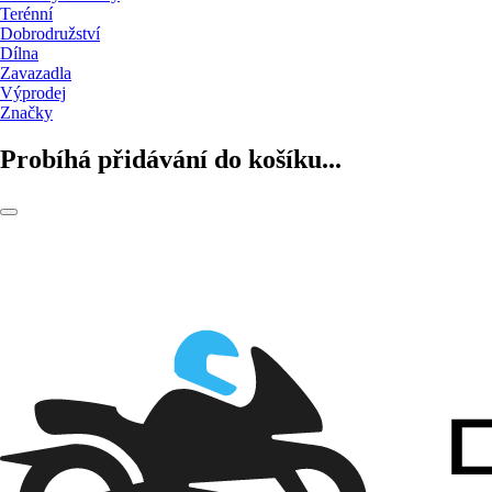
Terénní
Dobrodružství
Dílna
Zavazadla
Výprodej
Značky
Probíhá přidávání do košíku...