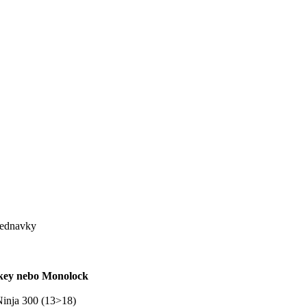
bjednavky
okey nebo Monolock
inja 300 (13>18)