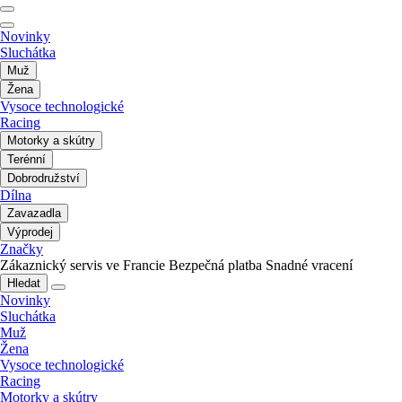
Novinky
Sluchátka
Muž
Žena
Vysoce technologické
Racing
Motorky a skútry
Terénní
Dobrodružství
Dílna
Zavazadla
Výprodej
Značky
Zákaznický servis ve Francie
Bezpečná platba
Snadné vracení
Hledat
Novinky
Sluchátka
Muž
Žena
Vysoce technologické
Racing
Motorky a skútry