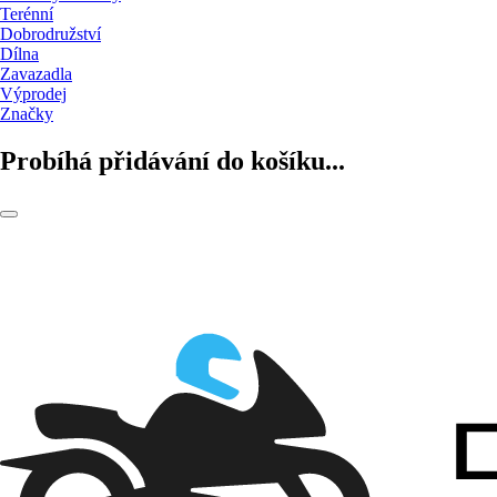
Terénní
Dobrodružství
Dílna
Zavazadla
Výprodej
Značky
Probíhá přidávání do košíku...