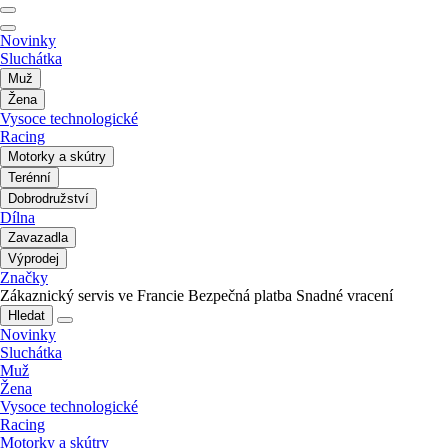
Novinky
Sluchátka
Muž
Žena
Vysoce technologické
Racing
Motorky a skútry
Terénní
Dobrodružství
Dílna
Zavazadla
Výprodej
Značky
Zákaznický servis ve Francie
Bezpečná platba
Snadné vracení
Hledat
Novinky
Sluchátka
Muž
Žena
Vysoce technologické
Racing
Motorky a skútry