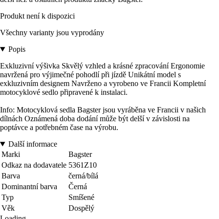
Produkt není k dispozici
Všechny varianty jsou vyprodány
Popis
Exkluzivní výšivka Skvělý vzhled a krásné zpracování Ergonomie
navržená pro výjimečné pohodlí při jízdě Unikátní model s
exkluzivním designem Navrženo a vyrobeno ve Francii Kompletní
motocyklové sedlo připravené k instalaci.
Info: Motocyklová sedla Bagster jsou vyráběna ve Francii v našich
dílnách Oznámená doba dodání může být delší v závislosti na
poptávce a potřebném čase na výrobu.
Další informace
Marki
Bagster
Odkaz na dodavatele
5361Z10
Barva
černá/bílá
Dominantní barva
Černá
Typ
Smíšené
Věk
Dospělý
Loading...