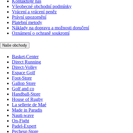
Kontaktujte nás
Všeobecné obchodní podmínky
Vrácení a vrácení peněz
Právní upozornění
Platební metody
Náklady na dopravu a možnosti doručení
Oznámení o ochraně soukromí
Naše obchody
Basket-Center
Direct Running
Direct-Volley
Espace Golf
Foot-Store
Gallop Store
Golf and co
Handball-Store
House of Rugby
La sellerie de Maé
Made in Paradis
Nauti-wave
On-Fight
Padel-Expert
Pecheur-Store