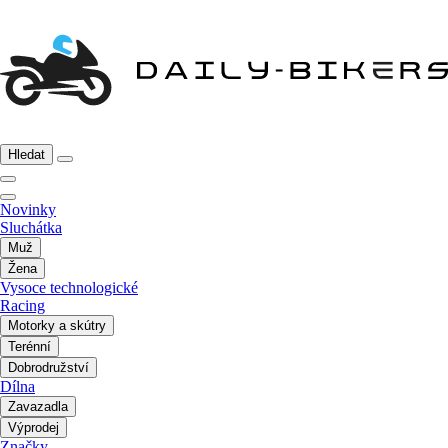
Hledat
Novinky
Sluchátka
Muž
Žena
Vysoce technologické
Racing
Motorky a skútry
Terénní
Dobrodružství
Dílna
Zavazadla
Výprodej
Značky