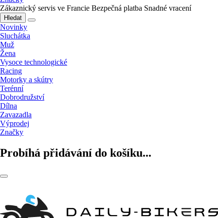
Zákaznický servis ve Francie
Bezpečná platba
Snadné vracení
Hledat
Novinky
Sluchátka
Muž
Žena
Vysoce technologické
Racing
Motorky a skútry
Terénní
Dobrodružství
Dílna
Zavazadla
Výprodej
Značky
Probíhá přidávání do košíku...