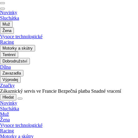
Novinky
Sluchátka
Muž
Žena
Vysoce technologické
Racing
Motorky a skútry
Terénní
Dobrodružství
Dílna
Zavazadla
Výprodej
Značky
Zákaznický servis ve Francie
Bezpečná platba
Snadné vracení
Hledat
Novinky
Sluchátka
Muž
Žena
Vysoce technologické
Racing
Motorky a skútry