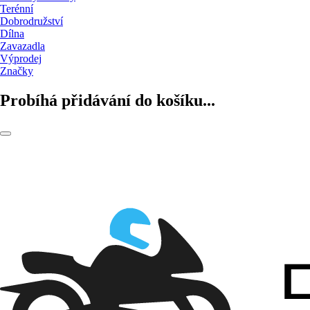
Terénní
Dobrodružství
Dílna
Zavazadla
Výprodej
Značky
Probíhá přidávání do košíku...