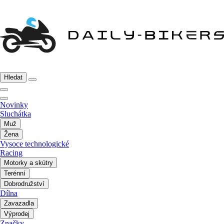
Hledat
Novinky
Sluchátka
Muž
Žena
Vysoce technologické
Racing
Motorky a skútry
Terénní
Dobrodružství
Dílna
Zavazadla
Výprodej
Značky