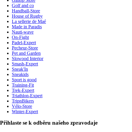
Gallop Store
Golf and co
Handball-Store
House of Rugby
La sellerie de Maé
Made in Paradis
Nauti-wave
On-Fight
Padel-Expert
Pecheur-Store
Pet and Garden
Slowood Interior
Smash-Expert
Sneak'In
Sneakids
Sport is good
Training-Fit
Trek-Expert
Triathlon-Expert
TripnBikers
Vélo-Store
Winter-Expert
Přihlaste se k odběru našeho zpravodaje