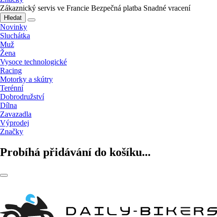
Zákaznický servis ve Francie
Bezpečná platba
Snadné vracení
Hledat
Novinky
Sluchátka
Muž
Žena
Vysoce technologické
Racing
Motorky a skútry
Terénní
Dobrodružství
Dílna
Zavazadla
Výprodej
Značky
Probíhá přidávání do košíku...