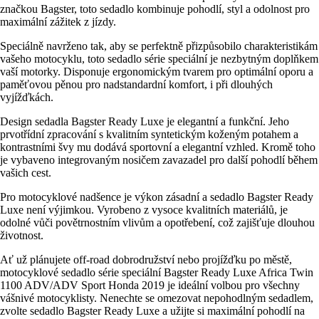
značkou Bagster, toto sedadlo kombinuje pohodlí, styl a odolnost pro
maximální zážitek z jízdy.
Speciálně navrženo tak, aby se perfektně přizpůsobilo charakteristikám
vašeho motocyklu, toto sedadlo série speciální je nezbytným doplňkem
vaší motorky. Disponuje ergonomickým tvarem pro optimální oporu a
paměťovou pěnou pro nadstandardní komfort, i při dlouhých
vyjížďkách.
Design sedadla Bagster Ready Luxe je elegantní a funkční. Jeho
prvotřídní zpracování s kvalitním syntetickým koženým potahem a
kontrastními švy mu dodává sportovní a elegantní vzhled. Kromě toho
je vybaveno integrovaným nosičem zavazadel pro další pohodlí během
vašich cest.
Pro motocyklové nadšence je výkon zásadní a sedadlo Bagster Ready
Luxe není výjimkou. Vyrobeno z vysoce kvalitních materiálů, je
odolné vůči povětrnostním vlivům a opotřebení, což zajišťuje dlouhou
životnost.
Ať už plánujete off-road dobrodružství nebo projížďku po městě,
motocyklové sedadlo série speciální Bagster Ready Luxe Africa Twin
1100 ADV/ADV Sport Honda 2019 je ideální volbou pro všechny
vášnivé motocyklisty. Nenechte se omezovat nepohodlným sedadlem,
zvolte sedadlo Bagster Ready Luxe a užijte si maximální pohodlí na