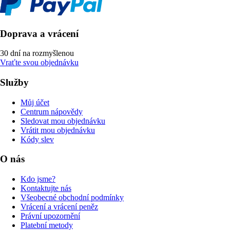
Doprava a vrácení
30 dní na rozmyšlenou
Vraťte svou objednávku
Služby
Můj účet
Centrum nápovědy
Sledovat mou objednávku
Vrátit mou objednávku
Kódy slev
O nás
Kdo jsme?
Kontaktujte nás
Všeobecné obchodní podmínky
Vrácení a vrácení peněz
Právní upozornění
Platební metody