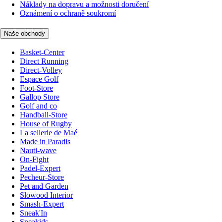
Náklady na dopravu a možnosti doručení
Oznámení o ochraně soukromí
Naše obchody
Basket-Center
Direct Running
Direct-Volley
Espace Golf
Foot-Store
Gallop Store
Golf and co
Handball-Store
House of Rugby
La sellerie de Maé
Made in Paradis
Nauti-wave
On-Fight
Padel-Expert
Pecheur-Store
Pet and Garden
Slowood Interior
Smash-Expert
Sneak'In
Sneakids