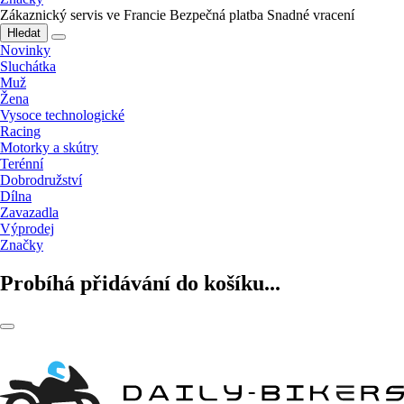
Zákaznický servis ve Francie
Bezpečná platba
Snadné vracení
Hledat
Novinky
Sluchátka
Muž
Žena
Vysoce technologické
Racing
Motorky a skútry
Terénní
Dobrodružství
Dílna
Zavazadla
Výprodej
Značky
Probíhá přidávání do košíku...