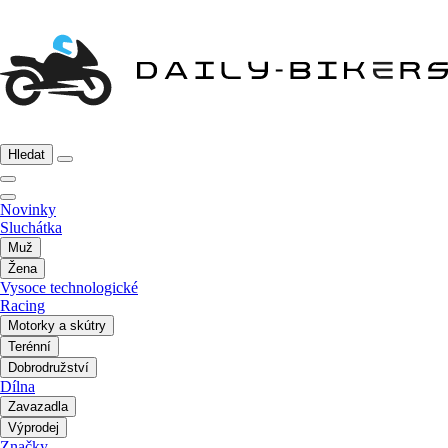
Hledat
Novinky
Sluchátka
Muž
Žena
Vysoce technologické
Racing
Motorky a skútry
Terénní
Dobrodružství
Dílna
Zavazadla
Výprodej
Značky