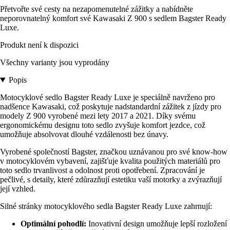
Přetvořte své cesty na nezapomenutelné zážitky a nabídněte
neporovnatelný komfort své Kawasaki Z 900 s sedlem Bagster Ready
Luxe.
Produkt není k dispozici
Všechny varianty jsou vyprodány
Popis
Motocyklové sedlo Bagster Ready Luxe je speciálně navrženo pro
nadšence Kawasaki, což poskytuje nadstandardní zážitek z jízdy pro
modely Z 900 vyrobené mezi lety 2017 a 2021. Díky svému
ergonomickému designu toto sedlo zvyšuje komfort jezdce, což
umožňuje absolvovat dlouhé vzdálenosti bez únavy.
Vyrobené společností Bagster, značkou uznávanou pro své know-how
v motocyklovém vybavení, zajišťuje kvalita použitých materiálů pro
toto sedlo trvanlivost a odolnost proti opotřebení. Zpracování je
pečlivé, s detaily, které zdůrazňují estetiku vaší motorky a zvýrazňují
její vzhled.
Silné stránky motocyklového sedla Bagster Ready Luxe zahrnují:
Optimální pohodlí:
Inovativní design umožňuje lepší rozložení