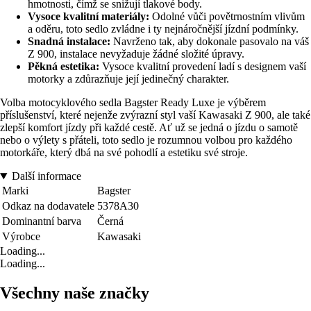
hmotnosti, čímž se snižují tlakové body.
Vysoce kvalitní materiály:
Odolné vůči povětrnostním vlivům
a oděru, toto sedlo zvládne i ty nejnáročnější jízdní podmínky.
Snadná instalace:
Navrženo tak, aby dokonale pasovalo na váš
Z 900, instalace nevyžaduje žádné složité úpravy.
Pěkná estetika:
Vysoce kvalitní provedení ladí s designem vaší
motorky a zdůrazňuje její jedinečný charakter.
Volba motocyklového sedla Bagster Ready Luxe je výběrem
příslušenství, které nejenže zvýrazní styl vaší Kawasaki Z 900, ale také
zlepší komfort jízdy při každé cestě. Ať už se jedná o jízdu o samotě
nebo o výlety s přáteli, toto sedlo je rozumnou volbou pro každého
motorkáře, který dbá na své pohodlí a estetiku své stroje.
Další informace
Marki
Bagster
Odkaz na dodavatele
5378A30
Dominantní barva
Černá
Výrobce
Kawasaki
Loading...
Loading...
Všechny naše značky