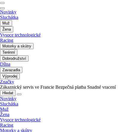
Novinky
Sluchátka
Muž
Žena
Vysoce technologické
Racing
Motorky a skútry
Terénní
Dobrodružství
Dílna
Zavazadla
Výprodej
Značky
Zákaznický servis ve Francie
Bezpečná platba
Snadné vracení
Hledat
Novinky
Sluchátka
Muž
Žena
Vysoce technologické
Racing
Motorky a skútry