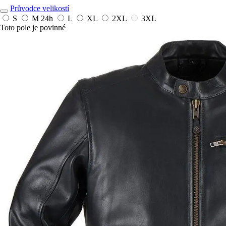
Průvodce velikostí
S
M
24h
L
XL
2XL
3XL
Toto pole je povinné