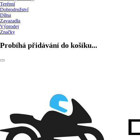
Terénní
Dobrodružství
Dílna
Zavazadla
Výprodej
Značky
Probíhá přidávání do košíku...