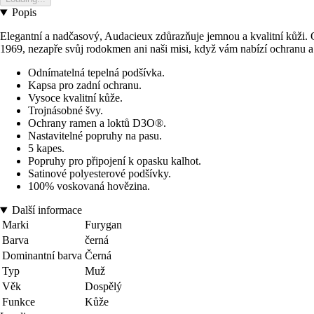
Popis
Elegantní a nadčasový, Audacieux zdůrazňuje jemnou a kvalitní kůži. O
1969, nezapře svůj rodokmen ani naši misi, když vám nabízí ochranu a 
Odnímatelná tepelná podšívka.
Kapsa pro zadní ochranu.
Vysoce kvalitní kůže.
Trojnásobné švy.
Ochrany ramen a loktů D3O®.
Nastavitelné popruhy na pasu.
5 kapes.
Popruhy pro připojení k opasku kalhot.
Satinové polyesterové podšívky.
100% voskovaná hovězina.
Další informace
Marki
Furygan
Barva
černá
Dominantní barva
Černá
Typ
Muž
Věk
Dospělý
Funkce
Kůže