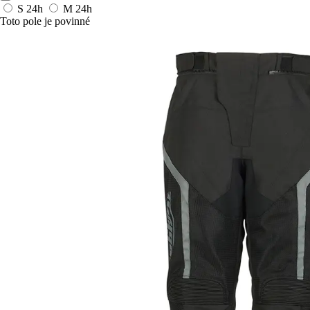
S
24h
M
24h
Toto pole je povinné