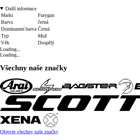
Další informace
Marki
Furygan
Barva
černá
Dominantní barva
Černá
Typ
Muž
Věk
Dospělý
Loading...
Loading...
Všechny naše značky
Objevte všechny naše značky