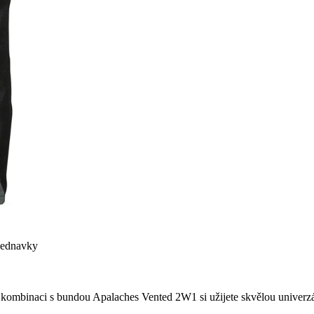
bjednavky
mbinaci s bundou Apalaches Vented 2W1 si užijete skvělou univerzálnos