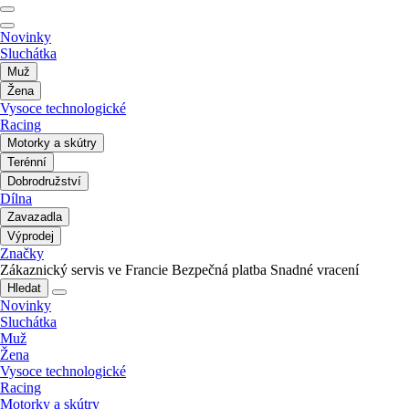
Novinky
Sluchátka
Muž
Žena
Vysoce technologické
Racing
Motorky a skútry
Terénní
Dobrodružství
Dílna
Zavazadla
Výprodej
Značky
Zákaznický servis ve Francie
Bezpečná platba
Snadné vracení
Hledat
Novinky
Sluchátka
Muž
Žena
Vysoce technologické
Racing
Motorky a skútry