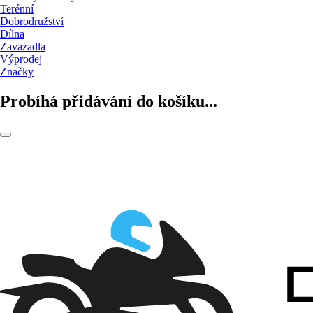
Terénní
Dobrodružství
Dílna
Zavazadla
Výprodej
Značky
Probíhá přidávání do košíku...