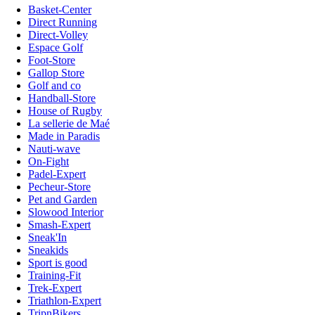
Basket-Center
Direct Running
Direct-Volley
Espace Golf
Foot-Store
Gallop Store
Golf and co
Handball-Store
House of Rugby
La sellerie de Maé
Made in Paradis
Nauti-wave
On-Fight
Padel-Expert
Pecheur-Store
Pet and Garden
Slowood Interior
Smash-Expert
Sneak'In
Sneakids
Sport is good
Training-Fit
Trek-Expert
Triathlon-Expert
TripnBikers