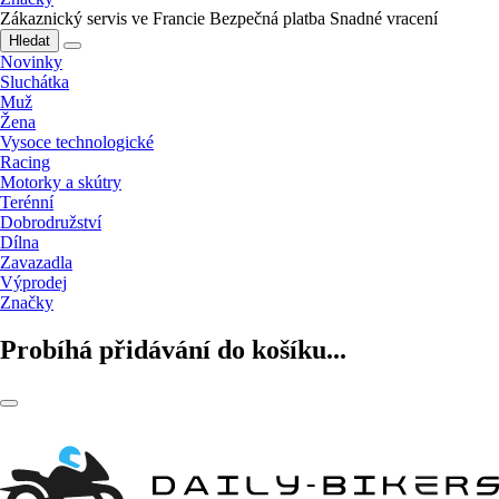
Zákaznický servis ve Francie
Bezpečná platba
Snadné vracení
Hledat
Novinky
Sluchátka
Muž
Žena
Vysoce technologické
Racing
Motorky a skútry
Terénní
Dobrodružství
Dílna
Zavazadla
Výprodej
Značky
Probíhá přidávání do košíku...