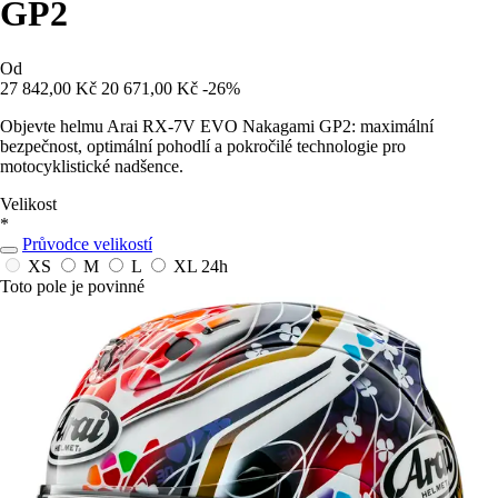
GP2
Od
27 842,00 Kč
20 671,00 Kč
-26%
Objevte helmu Arai RX-7V EVO Nakagami GP2: maximální
bezpečnost, optimální pohodlí a pokročilé technologie pro
motocyklistické nadšence.
Velikost
*
Průvodce velikostí
XS
M
L
XL
24h
Toto pole je povinné