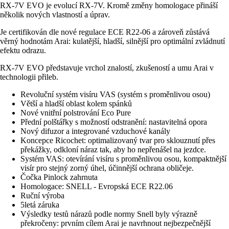
RX-7V EVO je evolucí RX-7V. Kromě změny homologace přináší
několik nových vlastností a úprav.
Je certifikován dle nové regulace ECE R22-06 a zároveň zůstává
věrný hodnotám Arai: kulatější, hladší, silnější pro optimální zvládnutí
efektu odrazu.
RX-7V EVO představuje vrchol znalostí, zkušeností a umu Arai v
technologii přileb.
Revoluční systém visíru VAS (systém s proměnlivou osou)
Větší a hladší oblast kolem spánků
Nové vnitřní polstrování Eco Pure
Přední polštářky s možností odstranění: nastavitelná opora
Nový difuzor a integrované vzduchové kanály
Koncepce Ricochet: optimalizovaný tvar pro sklouznutí přes
překážky, odkloní náraz tak, aby ho nepřenášel na jezdce.
Systém VAS: otevírání visíru s proměnlivou osou, kompaktnější
visír pro stejný zorný úhel, účinnější ochrana obličeje.
Čočka Pinlock zahrnuta
Homologace: SNELL - Evropská ECE R22.06
Ruční výroba
5letá záruka
Výsledky testů nárazů podle normy Snell byly výrazně
překročeny: prvním cílem Arai je navrhnout nejbezpečnější