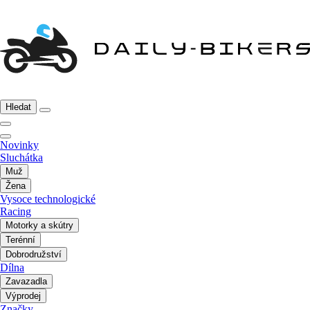
Hledat
Novinky
Sluchátka
Muž
Žena
Vysoce technologické
Racing
Motorky a skútry
Terénní
Dobrodružství
Dílna
Zavazadla
Výprodej
Značky