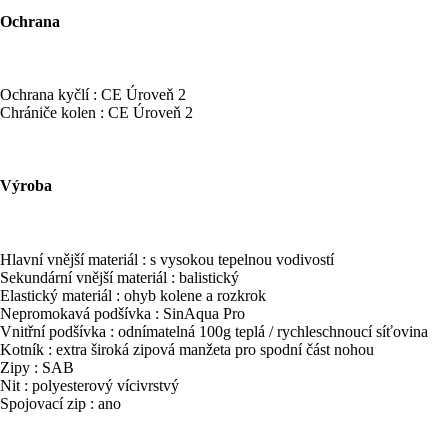
Ochrana
Ochrana kyčlí : CE Úroveň 2
Chrániče kolen : CE Úroveň 2
Výroba
Hlavní vnější materiál : s vysokou tepelnou vodivostí
Sekundární vnější materiál : balistický
Elastický materiál : ohyb kolene a rozkrok
Nepromokavá podšívka : SinAqua Pro
Vnitřní podšívka : odnímatelná 100g teplá / rychleschnoucí síťovina
Kotník : extra široká zipová manžeta pro spodní část nohou
Zipy : SAB
Nit : polyesterový vícivrstvý
Spojovací zip : ano