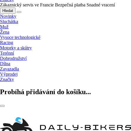
Zákaznický servis ve Francie
Bezpečná platba
Snadné vracení
Hledat
Novinky
Sluchátka
Muž
Žena
Vysoce technologické
Racing
Motorky a skútry
Terénní
Dobrodružství
Dílna
Zavazadla
Výprodej
Značky
Probíhá přidávání do košíku...