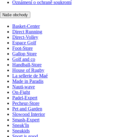
Oznámení o ochraně soukromí
Naše obchody
Basket-Center
Direct Running
Direct-Volley
Espace Golf
Foot-Store
Gallop Store
Golf and co
Handball-Store
House of Rugby
La sellerie de Maé
Made in Paradis
Nauti-wave
On-Fight
Padel-Expert
Pecheur-Store
Pet and Garden
Slowood Interior
Smash-Expert
Sneak'In
Sneakids
Sport is good