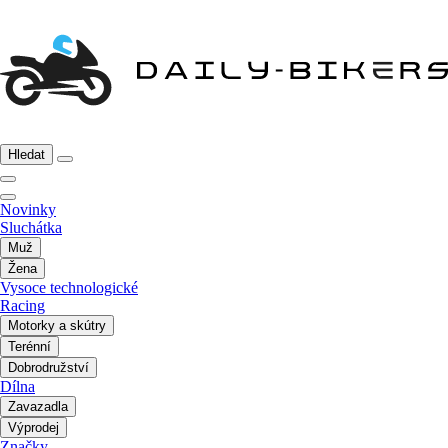
Hledat
Novinky
Sluchátka
Muž
Žena
Vysoce technologické
Racing
Motorky a skútry
Terénní
Dobrodružství
Dílna
Zavazadla
Výprodej
Značky