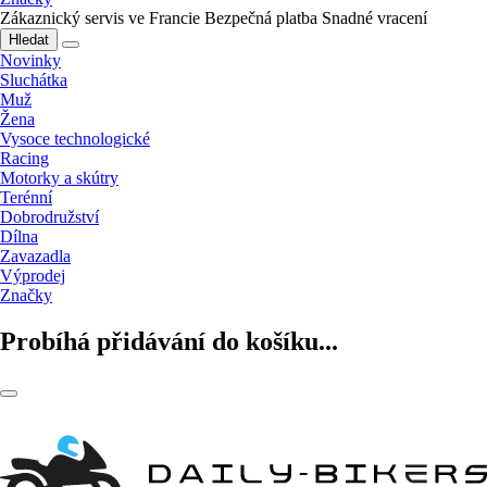
Zákaznický servis ve Francie
Bezpečná platba
Snadné vracení
Hledat
Novinky
Sluchátka
Muž
Žena
Vysoce technologické
Racing
Motorky a skútry
Terénní
Dobrodružství
Dílna
Zavazadla
Výprodej
Značky
Probíhá přidávání do košíku...