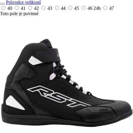
Průvodce velikostí
40
41
42
43
44
45
46
24h
47
Toto pole je povinné