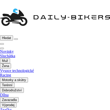
Hledat
Novinky
Sluchátka
Muž
Žena
Vysoce technologické
Racing
Motorky a skútry
Terénní
Dobrodružství
Dílna
Zavazadla
Výprodej
Značky