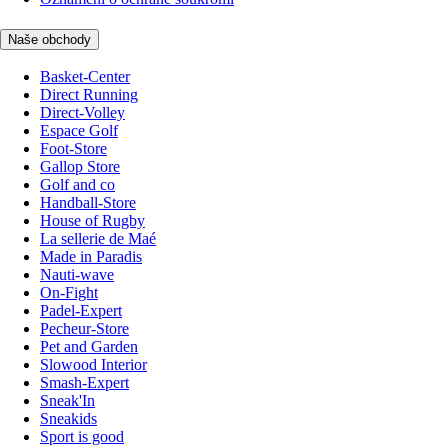
Naše obchody
Basket-Center
Direct Running
Direct-Volley
Espace Golf
Foot-Store
Gallop Store
Golf and co
Handball-Store
House of Rugby
La sellerie de Maé
Made in Paradis
Nauti-wave
On-Fight
Padel-Expert
Pecheur-Store
Pet and Garden
Slowood Interior
Smash-Expert
Sneak'In
Sneakids
Sport is good