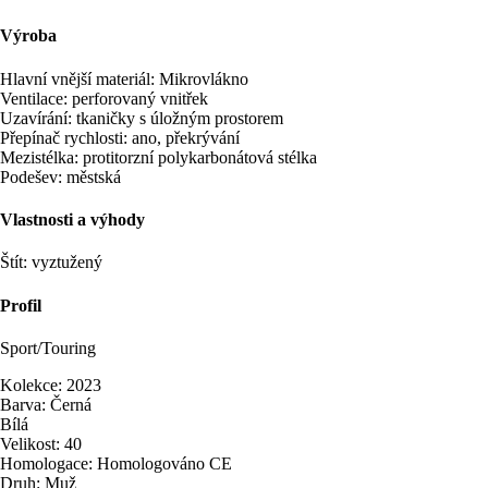
Výroba
Hlavní vnější materiál: Mikrovlákno
Ventilace: perforovaný vnitřek
Uzavírání: tkaničky s úložným prostorem
Přepínač rychlosti: ano, překrývání
Mezistélka: protitorzní polykarbonátová stélka
Podešev: městská
Vlastnosti a výhody
Štít: vyztužený
Profil
Sport/Touring
Kolekce: 2023
Barva: Černá
Bílá
Velikost: 40
Homologace: Homologováno CE
Druh: Muž