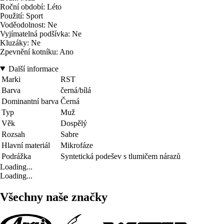
Roční období: Léto
Použití: Sport
Voděodolnost: Ne
Vyjímatelná podšívka: Ne
Kluzáky: Ne
Zpevnění kotníku: Ano
Další informace
Marki
RST
Barva
černá/bílá
Dominantní barva
Černá
Typ
Muž
Věk
Dospělý
Rozsah
Sabre
Hlavní materiál
Mikrofáze
Podrážka
Syntetická podešev s tlumičem nárazů
Loading...
Loading...
Všechny naše značky