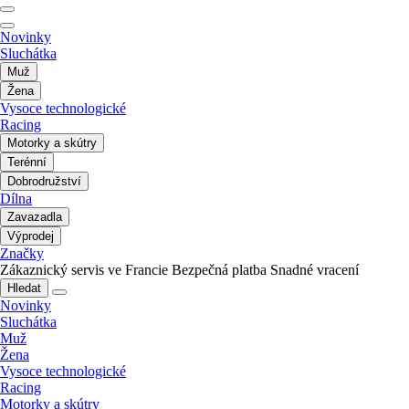
Novinky
Sluchátka
Muž
Žena
Vysoce technologické
Racing
Motorky a skútry
Terénní
Dobrodružství
Dílna
Zavazadla
Výprodej
Značky
Zákaznický servis ve Francie
Bezpečná platba
Snadné vracení
Hledat
Novinky
Sluchátka
Muž
Žena
Vysoce technologické
Racing
Motorky a skútry