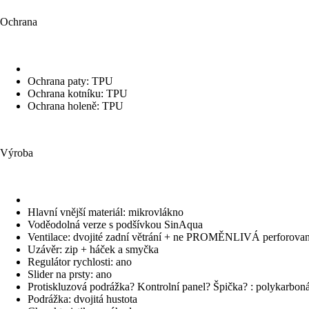
Ochrana
Ochrana paty: TPU
Ochrana kotníku: TPU
Ochrana holeně: TPU
Výroba
Hlavní vnější materiál: mikrovlákno
Voděodolná verze s podšívkou SinAqua
Ventilace: dvojité zadní větrání + ne PROMĚNLIVÁ perforovaná
Uzávěr: zip + háček a smyčka
Regulátor rychlosti: ano
Slider na prsty: ano
Protiskluzová podrážka? Kontrolní panel? Špička? : polykarboná
Podrážka: dvojitá hustota