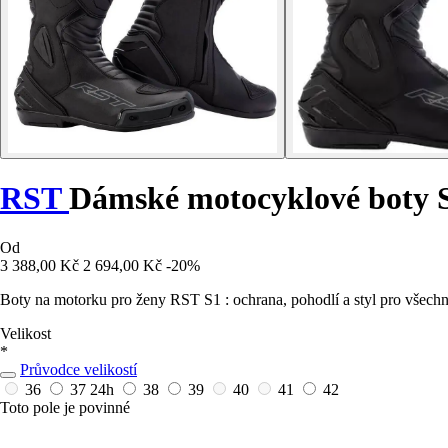
RST
Dámské motocyklové boty 
Od
3 388,00 Kč
2 694,00 Kč
-20%
Boty na motorku pro ženy RST S1 : ochrana, pohodlí a styl pro všechn
Velikost
*
Průvodce velikostí
36
37
24h
38
39
40
41
42
Toto pole je povinné