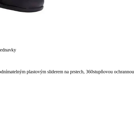
bjednavky
y odnímatelným plastovým sliderem na prstech, 360stupňovou ochrannou