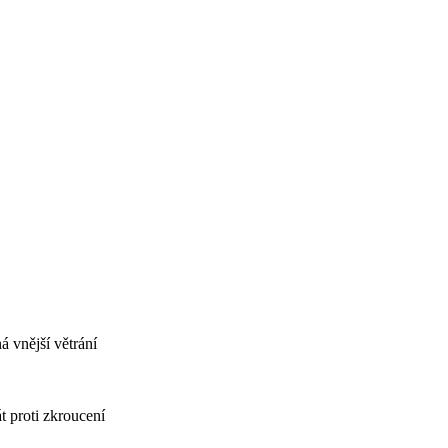
 vnější větrání
t proti zkroucení