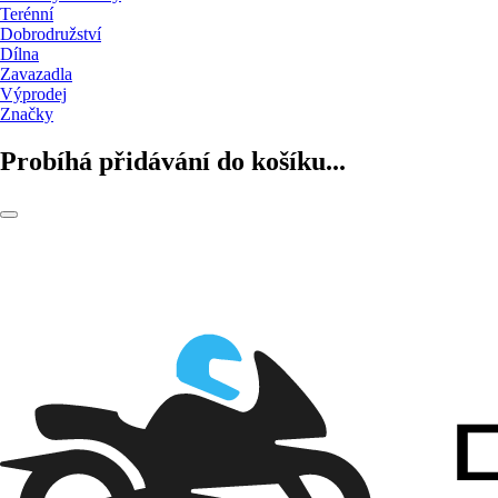
Terénní
Dobrodružství
Dílna
Zavazadla
Výprodej
Značky
Probíhá přidávání do košíku...