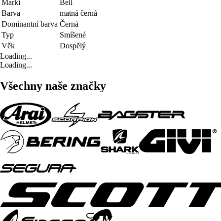
Marki
Bell
Barva
matná černá
Dominantní barva
Černá
Typ
Smíšené
Věk
Dospělý
Loading...
Loading...
Všechny naše značky