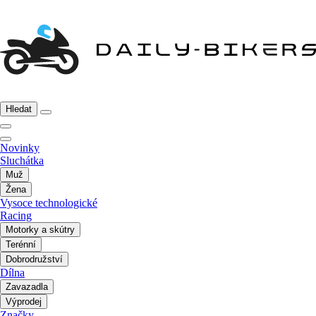
Hledat
Novinky
Sluchátka
Muž
Žena
Vysoce technologické
Racing
Motorky a skútry
Terénní
Dobrodružství
Dílna
Zavazadla
Výprodej
Značky