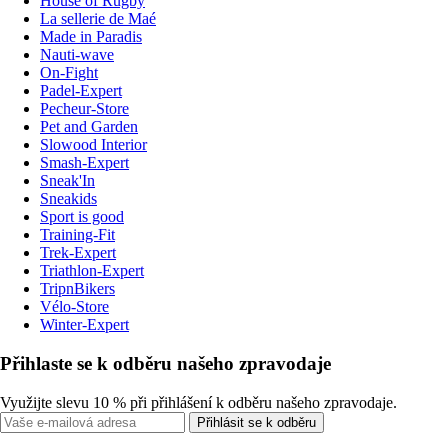
House of Rugby
La sellerie de Maé
Made in Paradis
Nauti-wave
On-Fight
Padel-Expert
Pecheur-Store
Pet and Garden
Slowood Interior
Smash-Expert
Sneak'In
Sneakids
Sport is good
Training-Fit
Trek-Expert
Triathlon-Expert
TripnBikers
Vélo-Store
Winter-Expert
Přihlaste se k odběru našeho zpravodaje
Využijte slevu 10 % při přihlášení k odběru našeho zpravodaje.
Přihlásit se k odběru