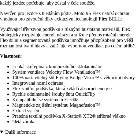
každý jezdec potřebuje, aby zůstal v čele soutěže.
Navržen pro jezdce s hledáním pódia, Moto-9S Flex nabízí ochranu
vhodnou pro závodění díky exkluzivní technologii
Flex
BELL:
Využívající třívrstvou podšívku s různými hustotami materiálů, Flex
strategicky rozptyluje energii nárazu a snižuje přenos rotační energie.
Flexibilní a segmentovaná podšívka umožňuje přizpůsobení pro větší
rozmanitost tvarů hlavy a zajišťuje výbornou ventilaci po celém přilbě.
Vlastnosti
:
Lehká skořepina z kompozitního sklolaminátu
Systém ventilace Velocity Flow Ventilation™
100% nastavitelný štít Flying Bridge Visor™ s větracími otvory
Integrovaná nosní ochrana
Flex vnitřní podšívka, která zvládá absorpci energie
Rychle odnímatelné šrouby štítu QuickFlip
Kompatibilní se systémem Eject®
Magnetické zajištění systému Magnefusion™
Extract systém
Pratelná textilní podšívka X-Static® XT2® stříbrné vlákno
5letá záruka
Další informace