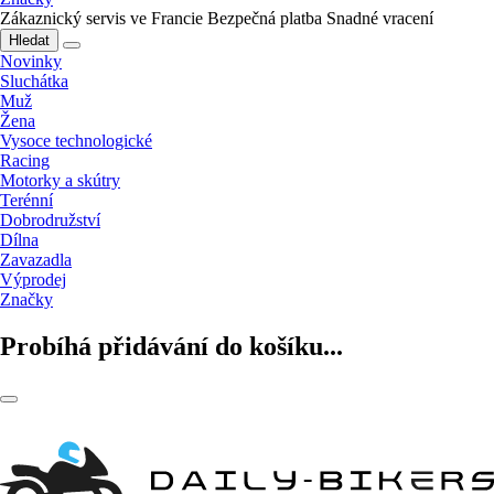
Zákaznický servis ve Francie
Bezpečná platba
Snadné vracení
Hledat
Novinky
Sluchátka
Muž
Žena
Vysoce technologické
Racing
Motorky a skútry
Terénní
Dobrodružství
Dílna
Zavazadla
Výprodej
Značky
Probíhá přidávání do košíku...