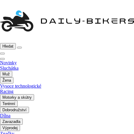
Hledat
Novinky
Sluchátka
Muž
Žena
Vysoce technologické
Racing
Motorky a skútry
Terénní
Dobrodružství
Dílna
Zavazadla
Výprodej
Značky