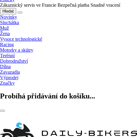
Zákaznický servis ve Francie
Bezpečná platba
Snadné vracení
Hledat
Novinky
Sluchátka
Muž
Žena
Vysoce technologické
Racing
Motorky a skútry
Terénní
Dobrodružství
Dílna
Zavazadla
Výprodej
Značky
Probíhá přidávání do košíku...