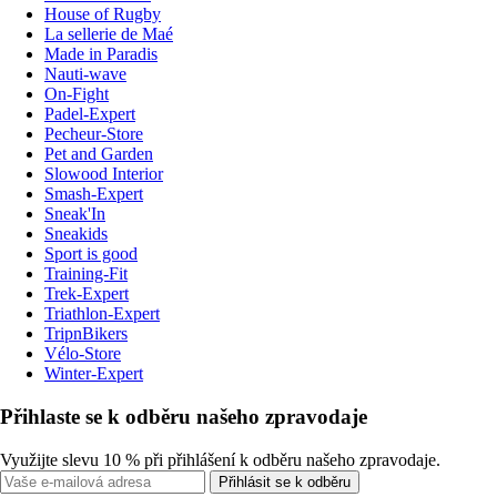
House of Rugby
La sellerie de Maé
Made in Paradis
Nauti-wave
On-Fight
Padel-Expert
Pecheur-Store
Pet and Garden
Slowood Interior
Smash-Expert
Sneak'In
Sneakids
Sport is good
Training-Fit
Trek-Expert
Triathlon-Expert
TripnBikers
Vélo-Store
Winter-Expert
Přihlaste se k odběru našeho zpravodaje
Využijte slevu 10 % při přihlášení k odběru našeho zpravodaje.
Přihlásit se k odběru