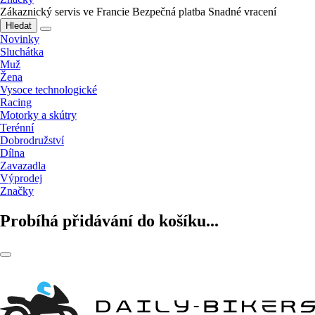
Zákaznický servis ve Francie
Bezpečná platba
Snadné vracení
Hledat
Novinky
Sluchátka
Muž
Žena
Vysoce technologické
Racing
Motorky a skútry
Terénní
Dobrodružství
Dílna
Zavazadla
Výprodej
Značky
Probíhá přidávání do košíku...