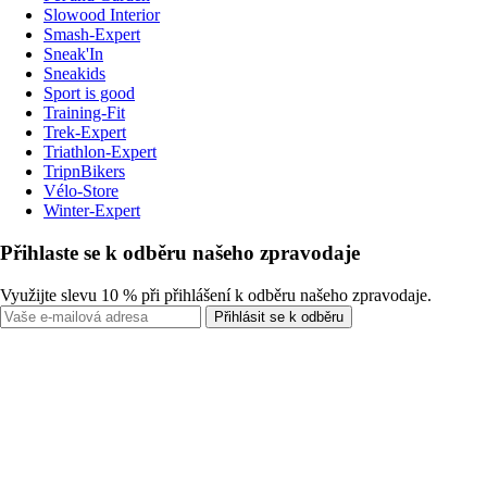
Slowood Interior
Smash-Expert
Sneak'In
Sneakids
Sport is good
Training-Fit
Trek-Expert
Triathlon-Expert
TripnBikers
Vélo-Store
Winter-Expert
Přihlaste se k odběru našeho zpravodaje
Využijte slevu 10 % při přihlášení k odběru našeho zpravodaje.
Přihlásit se k odběru