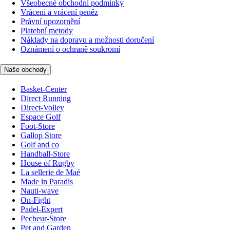
Všeobecné obchodní podmínky
Vrácení a vrácení peněz
Právní upozornění
Platební metody
Náklady na dopravu a možnosti doručení
Oznámení o ochraně soukromí
Naše obchody
Basket-Center
Direct Running
Direct-Volley
Espace Golf
Foot-Store
Gallop Store
Golf and co
Handball-Store
House of Rugby
La sellerie de Maé
Made in Paradis
Nauti-wave
On-Fight
Padel-Expert
Pecheur-Store
Pet and Garden