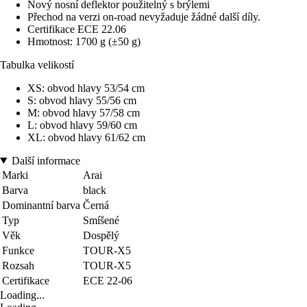
Nový nosní deflektor použitelný s brýlemi
Přechod na verzi on-road nevyžaduje žádné další díly.
Certifikace ECE 22.06
Hmotnost: 1700 g (±50 g)
Tabulka velikostí
XS: obvod hlavy 53/54 cm
S: obvod hlavy 55/56 cm
M: obvod hlavy 57/58 cm
L: obvod hlavy 59/60 cm
XL: obvod hlavy 61/62 cm
Další informace
Marki
Arai
Barva
black
Dominantní barva
Černá
Typ
Smíšené
Věk
Dospělý
Funkce
TOUR-X5
Rozsah
TOUR-X5
Certifikace
ECE 22-06
Loading...