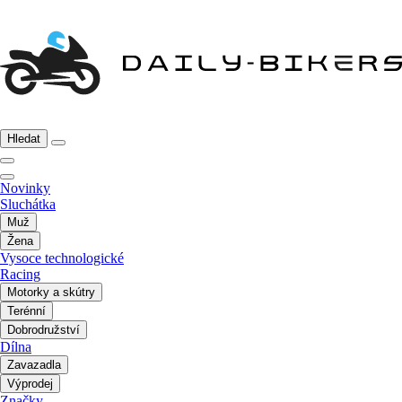
Hledat
Novinky
Sluchátka
Muž
Žena
Vysoce technologické
Racing
Motorky a skútry
Terénní
Dobrodružství
Dílna
Zavazadla
Výprodej
Značky