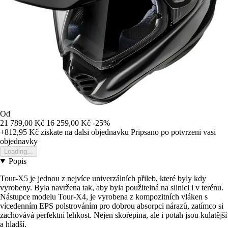
Od
21 789,00 Kč
16 259,00 Kč
-25%
+812,95 Kč
ziskate na dalsi objednavku
Pripsano po potvrzeni vasi
objednavky
Loading...
Popis
Tour-X5 je jednou z nejvíce univerzálních přileb, které byly kdy
vyrobeny. Byla navržena tak, aby byla použitelná na silnici i v terénu.
Nástupce modelu Tour-X4, je vyrobena z kompozitních vláken s
vícedenním EPS polstrováním pro dobrou absorpci nárazů, zatímco si
zachovává perfektní lehkost. Nejen skořepina, ale i potah jsou kulatější
a hladší.