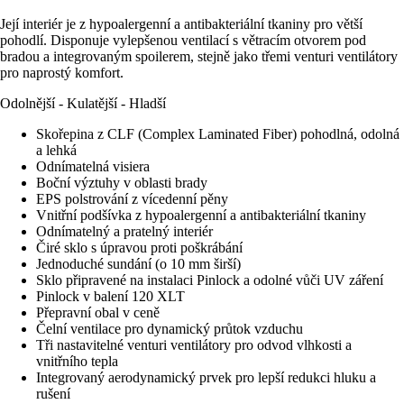
Její interiér je z hypoalergenní a antibakteriální tkaniny pro větší
pohodlí. Disponuje vylepšenou ventilací s větracím otvorem pod
bradou a integrovaným spoilerem, stejně jako třemi venturi ventilátory
pro naprostý komfort.
Odolnější - Kulatější - Hladší
Skořepina z CLF (Complex Laminated Fiber) pohodlná, odolná
a lehká
Odnímatelná visiera
Boční výztuhy v oblasti brady
EPS polstrování z vícedenní pěny
Vnitřní podšívka z hypoalergenní a antibakteriální tkaniny
Odnímatelný a pratelný interiér
Čiré sklo s úpravou proti poškrábání
Jednoduché sundání (o 10 mm širší)
Sklo připravené na instalaci Pinlock a odolné vůči UV záření
Pinlock v balení 120 XLT
Přepravní obal v ceně
Čelní ventilace pro dynamický průtok vzduchu
Tři nastavitelné venturi ventilátory pro odvod vlhkosti a
vnitřního tepla
Integrovaný aerodynamický prvek pro lepší redukci hluku a
rušení