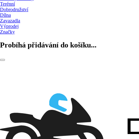
Terénní
Dobrodružství
Dílna
Zavazadla
Výprodej
Značky
Probíhá přidávání do košíku...