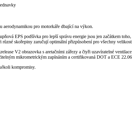
bjednavky
ou aerodynamikou pro motorkáře dbající na výkon.
upňová EPS podšívka pro lepší správu energie jsou jen začátkem toho, 
 různé skořepiny zaručují optimální přizpůsobení pro všechny velikosti
krelease V2 obrazovka s aretačními zářezy a čtyři uzavíratelné ventila
itelným mikrometrickým zapínáním a certifikovaná DOT a ECE 22.06, 
jakékoli kompromisy.