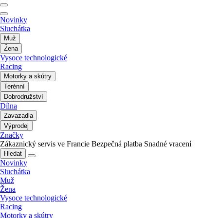
Novinky
Sluchátka
Muž
Žena
Vysoce technologické
Racing
Motorky a skútry
Terénní
Dobrodružství
Dílna
Zavazadla
Výprodej
Značky
Zákaznický servis ve Francie
Bezpečná platba
Snadné vracení
Hledat
Novinky
Sluchátka
Muž
Žena
Vysoce technologické
Racing
Motorky a skútry