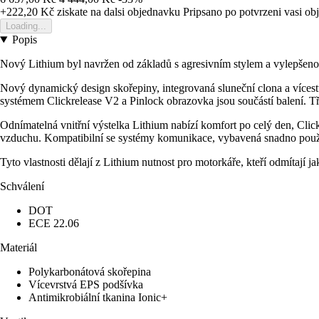
+222,20 Kč
ziskate na dalsi objednavku
Pripsano po potvrzeni vasi o
Loading...
Popis
Nový Lithium byl navržen od základů s agresivním stylem a vylepšen
Nový dynamický design skořepiny, integrovaná sluneční clona a vícest
systémem Clickrelease V2 a Pinlock obrazovka jsou součástí balení. Tři
Odnímatelná vnitřní výstelka Lithium nabízí komfort po celý den, Clic
vzduchu. Kompatibilní se systémy komunikace, vybavená snadno použ
Tyto vlastnosti dělají z Lithium nutnost pro motorkáře, kteří odmítají 
Schválení
DOT
ECE 22.06
Materiál
Polykarbonátová skořepina
Vícevrstvá EPS podšívka
Antimikrobiální tkanina Ionic+