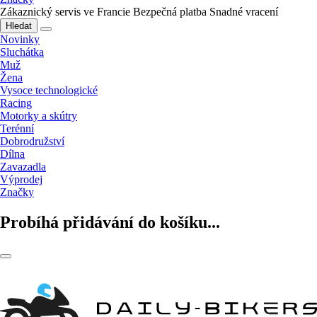
Zákaznický servis ve Francie
Bezpečná platba
Snadné vracení
Hledat
Novinky
Sluchátka
Muž
Žena
Vysoce technologické
Racing
Motorky a skútry
Terénní
Dobrodružství
Dílna
Zavazadla
Výprodej
Značky
Probíhá přidávání do košíku...