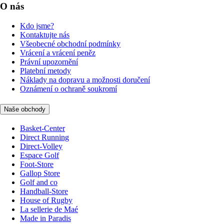
O nás
Kdo jsme?
Kontaktujte nás
Všeobecné obchodní podmínky
Vrácení a vrácení peněz
Právní upozornění
Platební metody
Náklady na dopravu a možnosti doručení
Oznámení o ochraně soukromí
Naše obchody
Basket-Center
Direct Running
Direct-Volley
Espace Golf
Foot-Store
Gallop Store
Golf and co
Handball-Store
House of Rugby
La sellerie de Maé
Made in Paradis