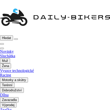
Hledat
Novinky
Sluchátka
Muž
Žena
Vysoce technologické
Racing
Motorky a skútry
Terénní
Dobrodružství
Dílna
Zavazadla
Výprodej
Značky