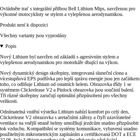
Ovládněte trať s integrální přilbou Bell Lithium Mips, navrženou pro
výkonné motocyklisty se stylem a vylepšenou aerodynamikou.
Produkt není k dispozici
Všechny varianty jsou vyprodány
Popis
Nový Lithium byl navržen od základů s agresivním stylem a
vylepšenou aerodynamikou pro motorkáře dbající na výkon.
Nový dynamický design skořepiny, integrovaná sluneční clona a
vícestupňová EPS podšívka pro lepší správu energie jsou jen začátkem
toho, co odlišuje Lithium od ostatních helem. Obrazovka třídy 1 se
systémem Clickrelease V2 a Pinlock obrazovka jsou součástí balení.
Tři různé skořepiny zaručují optimální přizpůsobení pro všechny
velikosti.
Odnímatelná vnitřní výstelka Lithium nabízí komfort po celý den,
Clickrelease V2 obrazovka s aretačními zářezy a čtyři uzavíratelné
ventilace na vnější straně helmy umožňují jezdcům snadno přizpůsobit
tok vzduchu. Kompatibilní se systémy komunikace, vybavená snadno
použitelným mikrometrickým zapínáním a certifikovaná DOT a ECE
22.06, byla Lithium navržena tak, aby překonala očekávání.