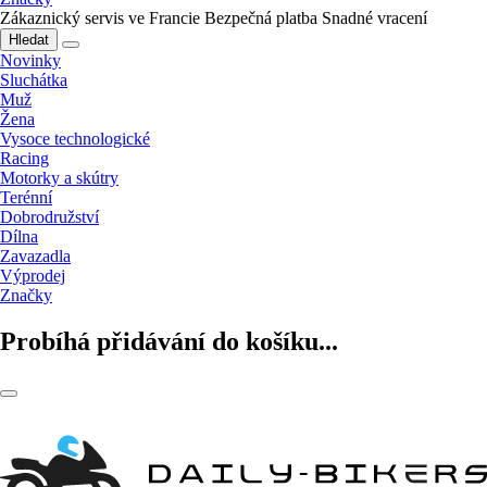
Zákaznický servis ve Francie
Bezpečná platba
Snadné vracení
Hledat
Novinky
Sluchátka
Muž
Žena
Vysoce technologické
Racing
Motorky a skútry
Terénní
Dobrodružství
Dílna
Zavazadla
Výprodej
Značky
Probíhá přidávání do košíku...