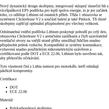
Nový dynamický design skořepiny, integrovaný sklopný sluneční štít a
vícešpalíková EPS podšívka pro lepší správu energie, to je jen začátek
toho, co odlišuje Lithium od ostatních přileb. Třída 1 obrazovka se
systémem Clickrelease V2 a součástí balení je také Pinlock. Tři různé
skořepiny zajišťují optimální přizpůsobení pro všechny velikosti.
Odnímatelná vnitřní podšívka Lithium poskytuje pohodlí po celý den,
obrazovka Clickrelease V2 s aretačními zarážkami a čtyři uzavíratelné
ventilační otvory na vnější straně přilby umožňují řidičům snadno
přizpůsobit průtok vzduchu. Kompatibilní se systémy komunikace,
vybavená snadno použitelným mikrometrickým uzávěrem a
certifikovaná podle DOT a ECE 22.06, Lithium bylo navrženo tak,
aby překročilo očekávání.
Tyto vlastnosti činí z Lithia nutnost pro motorkáře, kteří odmítají
jakékoli kompromisy.
Certifikace
DOT
ECE 22.06
Materiál
Polykarbonátová skořepina