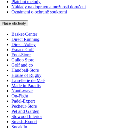
Platební metody
Náklady na dopravu a možnosti doručení
Oznámení o ochraně soukromí
Naše obchody
Basket-Center
Direct Running
Direct-Volley
Espace Golf
Foot-Store
Gallop Store
Golf and co
Handball-Store
House of Rugby
La sellerie de Maé
Made in Paradis
Nauti-wave
On-Fight
Padel-Expert
Pecheur-Store
Pet and Garden
Slowood Interior
Smash-Expert
Sneak'In