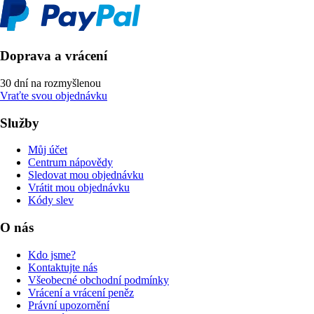
Doprava a vrácení
30 dní na rozmyšlenou
Vraťte svou objednávku
Služby
Můj účet
Centrum nápovědy
Sledovat mou objednávku
Vrátit mou objednávku
Kódy slev
O nás
Kdo jsme?
Kontaktujte nás
Všeobecné obchodní podmínky
Vrácení a vrácení peněz
Právní upozornění