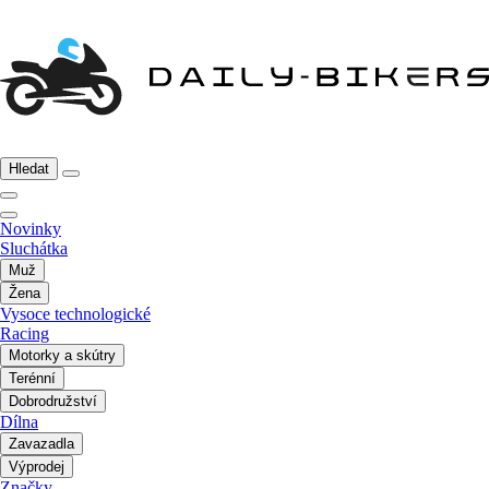
Hledat
Novinky
Sluchátka
Muž
Žena
Vysoce technologické
Racing
Motorky a skútry
Terénní
Dobrodružství
Dílna
Zavazadla
Výprodej
Značky