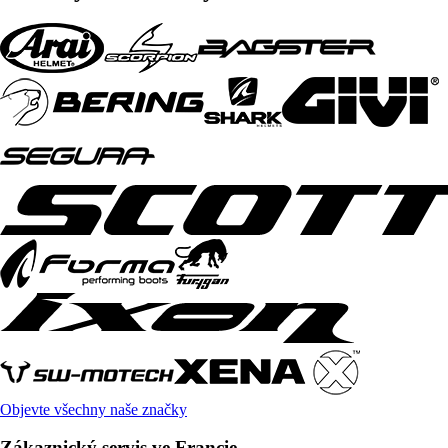
Objevte všechny naše značky
Zákaznický servis ve Francie