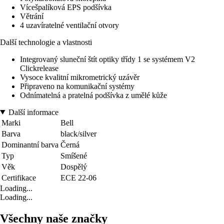
Vícešpalíková EPS podšívka
Větrání
4 uzavíratelné ventilační otvory
Další technologie a vlastnosti
Integrovaný sluneční štít optiky třídy 1 se systémem V2
Clickrelease
Vysoce kvalitní mikrometrický uzávěr
Připraveno na komunikační systémy
Odnímatelná a pratelná podšívka z umělé kůže
Další informace
Marki
Bell
Barva
black/silver
Dominantní barva
Černá
Typ
Smíšené
Věk
Dospělý
Certifikace
ECE 22-06
Loading...
Loading...
Všechny naše značky