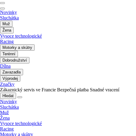
Novinky
Sluchátka
Muž
Žena
Vysoce technologické
Racing
Motorky a skútry
Terénní
Dobrodružství
Dílna
Zavazadla
Výprodej
Značky
Zákaznický servis ve Francie
Bezpečná platba
Snadné vracení
Hledat
Novinky
Sluchátka
Muž
Žena
Vysoce technologické
Racing
Motorky a skútry