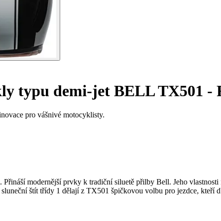
ly typu demi-jet BELL TX501 - 
 inovace pro vášnivé motocyklisty.
Přináší modernější prvky k tradiční siluetě přilby Bell. Jeho vlastnost
 sluneční štít třídy 1 dělají z TX501 špičkovou volbu pro jezdce, kteř