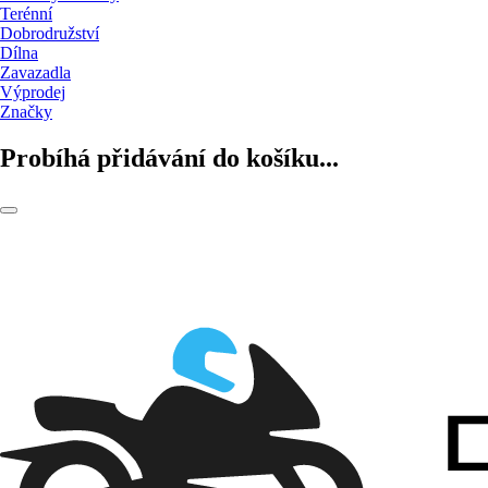
Terénní
Dobrodružství
Dílna
Zavazadla
Výprodej
Značky
Probíhá přidávání do košíku...