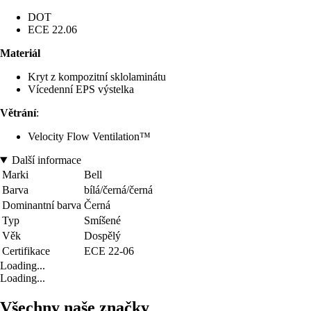
DOT
ECE 22.06
Materiál
Kryt z kompozitní sklolaminátu
Vícedenní EPS výstelka
Větrání
:
Velocity Flow Ventilation™
Další informace
Marki
Bell
Barva
bílá/černá/černá
Dominantní barva
Černá
Typ
Smíšené
Věk
Dospělý
Certifikace
ECE 22-06
Loading...
Loading...
Všechny naše značky