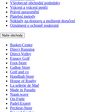
Všeobecné obchodní podmínky
Vrácení a vrácení peněz
Právní upozornění
Platební metody
Náklady na dopravu a možnosti doručení
Oznámení o ochraně soukromí
Naše obchody
Basket-Center
Direct Running
Direct-Volley
Espace Golf
Foot-Store
Gallop Store
Golf and co
Handball-Store
House of Rugby
La sellerie de Maé
Made in Paradis
Nauti-wave
On-Fight
Padel-Expert
Pecheur-Store