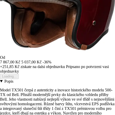
Od
7 867,00 Kč
5 037,00 Kč
-36%
+251,85 Kč
ziskate na dalsi objednavku
Pripsano po potvrzeni vasi
objednavky
Loading...
Popis
Model TX501 čerpá z autenticity a inovace historického modelu 500-
TX od Bell. Přináší modernější prvky do klasického vzhledu přilby
Bell. Jeho vlastnosti nabízejí nejlepší výkon ve své třídě s nejnovějšími
světovými homologacemi. Různé barvy štítu, vícevrstvá EPS podšívka
a integrovaný sluneční štít třídy 1 činí z TX501 prémiovou volbu pro
jezdce, kteří dbají na estetiku a výkon. Navržen pro moderního