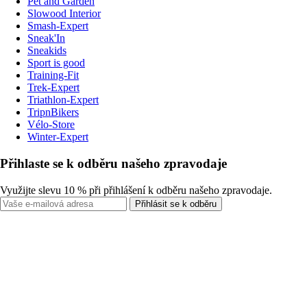
Pet and Garden
Slowood Interior
Smash-Expert
Sneak'In
Sneakids
Sport is good
Training-Fit
Trek-Expert
Triathlon-Expert
TripnBikers
Vélo-Store
Winter-Expert
Přihlaste se k odběru našeho zpravodaje
Využijte slevu 10 % při přihlášení k odběru našeho zpravodaje.
Přihlásit se k odběru