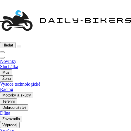
Hledat
Novinky
Sluchátka
Muž
Žena
Vysoce technologické
Racing
Motorky a skútry
Terénní
Dobrodružství
Dílna
Zavazadla
Výprodej
Značky