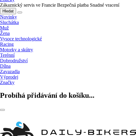
Zákaznický servis ve Francie
Bezpečná platba
Snadné vracení
Hledat
Novinky
Sluchátka
Muž
Žena
Vysoce technologické
Racing
Motorky a skútry
Terénní
Dobrodružství
Dílna
Zavazadla
Výprodej
Značky
Probíhá přidávání do košíku...