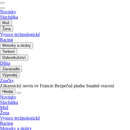
Novinky
Sluchátka
Muž
Žena
Vysoce technologické
Racing
Motorky a skútry
Terénní
Dobrodružství
Dílna
Zavazadla
Výprodej
Značky
Zákaznický servis ve Francie
Bezpečná platba
Snadné vracení
Hledat
Novinky
Sluchátka
Muž
Žena
Vysoce technologické
Racing
Motorky a skútry