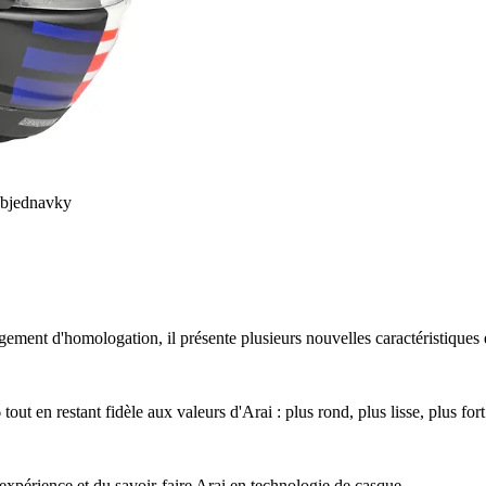
objednavky
nt d'homologation, il présente plusieurs nouvelles caractéristiques e
ut en restant fidèle aux valeurs d'Arai : plus rond, plus lisse, plus fort
érience et du savoir-faire Arai en technologie de casque.