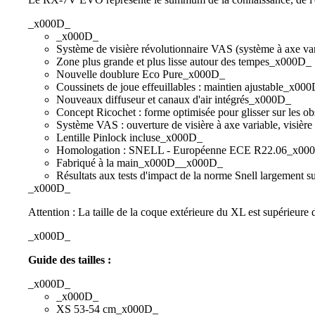
_x000D_
_x000D_
Système de visière révolutionnaire VAS (système à axe v
Zone plus grande et plus lisse autour des tempes_x000D_
Nouvelle doublure Eco Pure_x000D_
Coussinets de joue effeuillables : maintien ajustable_x00
Nouveaux diffuseur et canaux d'air intégrés_x000D_
Concept Ricochet : forme optimisée pour glisser sur les ob
Système VAS : ouverture de visière à axe variable, visièr
Lentille Pinlock incluse_x000D_
Homologation : SNELL - Européenne ECE R22.06_x00
Fabriqué à la main_x000D__x000D_
Résultats aux tests d'impact de la norme Snell largement s
_x000D_
Attention : La taille de la coque extérieure du XL est supérieure d
_x000D_
Guide des tailles :
_x000D_
_x000D_
XS 53-54 cm_x000D_