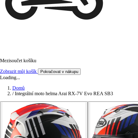
Mezisoučet košíku
Zobrazit můj košík
Pokračovat v nákupu
Loading...
Domů
/
Integrální moto helma Arai RX-7V Evo REA SB3