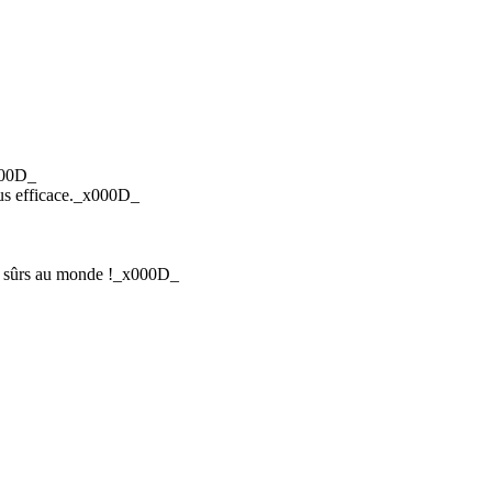
x000D_
lus efficace._x000D_
lus sûrs au monde !_x000D_