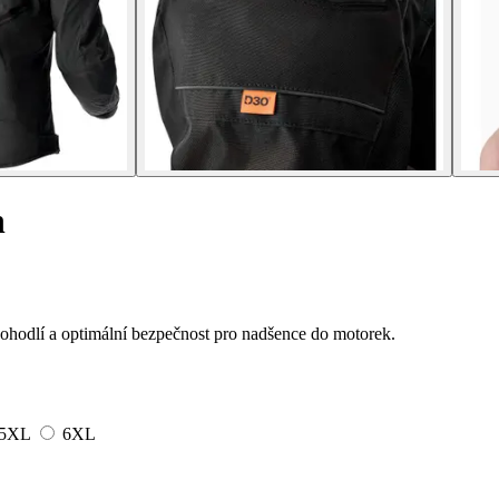
h
pohodlí a optimální bezpečnost pro nadšence do motorek.
5XL
6XL