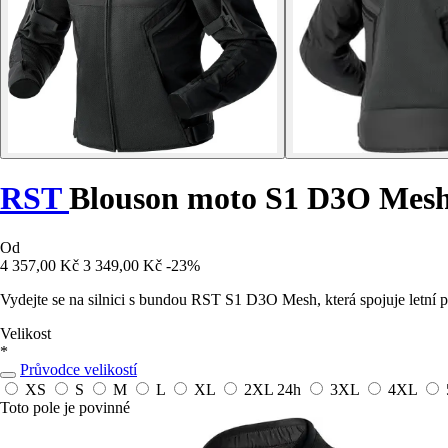
RST
Blouson moto S1 D3O Mes
Od
4 357,00 Kč
3 349,00 Kč
-23%
Vydejte se na silnici s bundou RST S1 D3O Mesh, která spojuje letní 
Velikost
*
Průvodce velikostí
XS
S
M
L
XL
2XL
24h
3XL
4XL
Toto pole je povinné