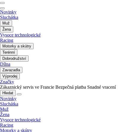
Novinky
Sluchátka
Muž
Žena
Vysoce technologické
Racing
Motorky a skútry
Terénní
Dobrodružství
Dílna
Zavazadla
Výprodej
Značky
Zákaznický servis ve Francie
Bezpečná platba
Snadné vracení
Hledat
Novinky
Sluchátka
Muž
Žena
Vysoce technologické
Racing
Motorky a skútry