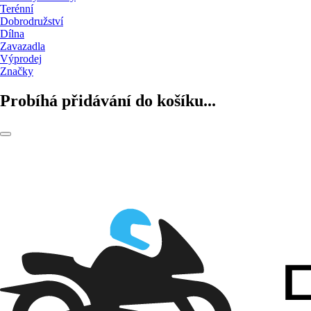
Terénní
Dobrodružství
Dílna
Zavazadla
Výprodej
Značky
Probíhá přidávání do košíku...