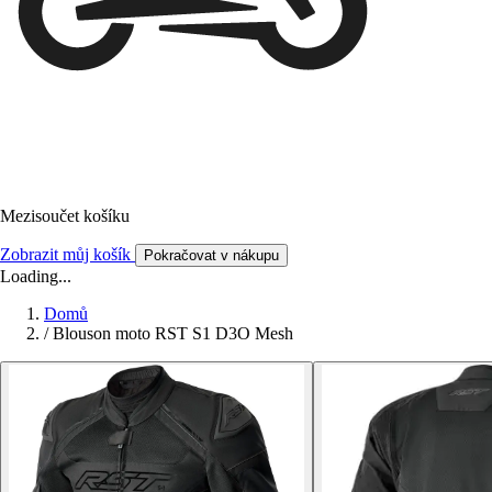
Mezisoučet košíku
Zobrazit můj košík
Pokračovat v nákupu
Loading...
Domů
/
Blouson moto RST S1 D3O Mesh