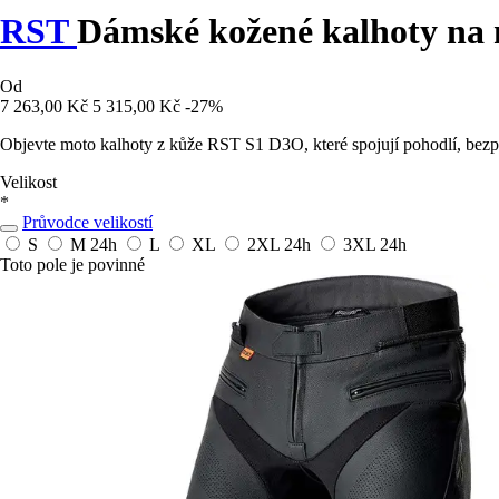
RST
Dámské kožené kalhoty na
Od
7 263,00 Kč
5 315,00 Kč
-27%
Objevte moto kalhoty z kůže RST S1 D3O, které spojují pohodlí, bezpeč
Velikost
*
Průvodce velikostí
S
M
24h
L
XL
2XL
24h
3XL
24h
Toto pole je povinné