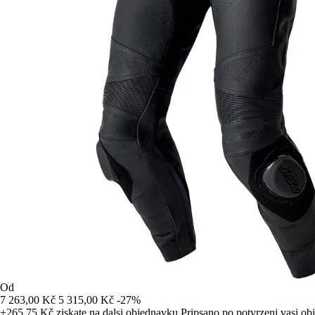
Od
7 263,00 Kč
5 315,00 Kč
-27%
+265,75 Kč
ziskate na dalsi objednavku
Pripsano po potvrzeni vasi o