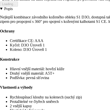
Loading...
Popis
Nejlepší kombinace závodního koženého obleku S1 D3O, dostupná tak
zipem pro propojení s 360° pro spojení s koženými kalhotami S1 CE.
Ochrany
Certifikace CE: AAA
Kyčel: D3O Úroveň 1
Koleno: D3O Úroveň 1
Konstrukce
Hlavní vnější materiál: hovězí kůže
Druhý vnější materiál: A5T+
Podšívka: pevná síťovina
Vlastnosti a výhody
Rychloupínací klouby na kolenech (suchý zip)
Protažitelné ve čtyřech směrech
2 vnější kapsy