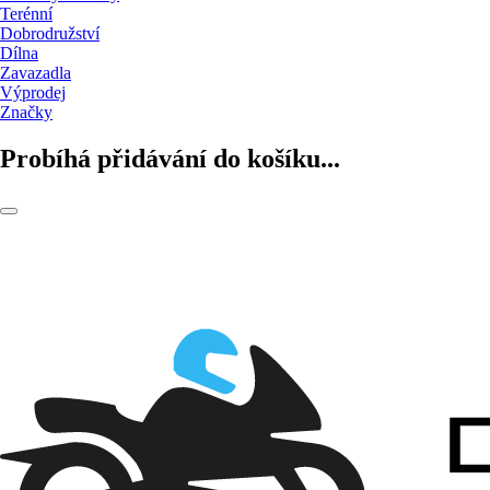
Terénní
Dobrodružství
Dílna
Zavazadla
Výprodej
Značky
Probíhá přidávání do košíku...