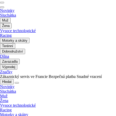
Novinky
Sluchátka
Muž
Žena
Vysoce technologické
Racing
Motorky a skútry
Terénní
Dobrodružství
Dílna
Zavazadla
Výprodej
Značky
Zákaznický servis ve Francie
Bezpečná platba
Snadné vracení
Hledat
Novinky
Sluchátka
Muž
Žena
Vysoce technologické
Racing
Motorky a skútry