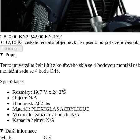
2 820,00 Kč
2 342,00 Kč
-17%
+117,10 Kč
ziskate na dalsi objednavku
Pripsano po potvrzeni vasi o
Loading...
Popis
Tento univerzální čelní štít z kouřového skla se 4-bodovou montáží nabí
montážní sadu se 4 body D45.
Specifikace:
Rozměry: 19,7''V x 24,2''Š
Objem: N/A
Hmotnost: 2,82 lbs
Materiál: PLEXIGLAS ACRYLIQUE
Maximální zatížení v librách: N/A
Kapacita helmy: N/A
Další informace
Marki
Givi