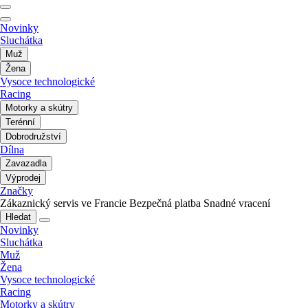
Novinky
Sluchátka
Muž
Žena
Vysoce technologické
Racing
Motorky a skútry
Terénní
Dobrodružství
Dílna
Zavazadla
Výprodej
Značky
Zákaznický servis ve Francie
Bezpečná platba
Snadné vracení
Hledat
Novinky
Sluchátka
Muž
Žena
Vysoce technologické
Racing
Motorky a skútry