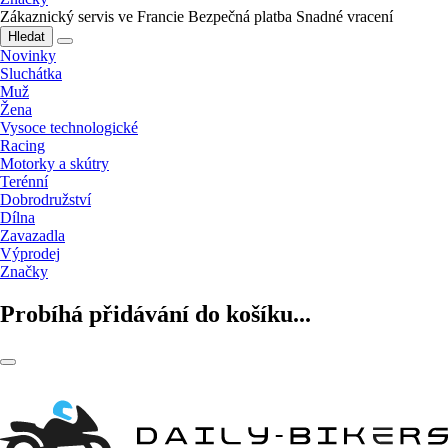
Zákaznický servis ve Francie
Bezpečná platba
Snadné vracení
Hledat
Novinky
Sluchátka
Muž
Žena
Vysoce technologické
Racing
Motorky a skútry
Terénní
Dobrodružství
Dílna
Zavazadla
Výprodej
Značky
Probíhá přidávání do košíku...