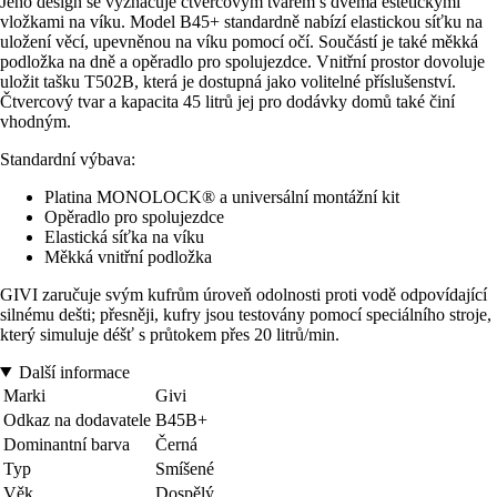
Jeho design se vyznačuje čtvercovým tvarem s dvěma estetickými
vložkami na víku. Model B45+ standardně nabízí elastickou síťku na
uložení věcí, upevněnou na víku pomocí očí. Součástí je také měkká
podložka na dně a opěradlo pro spolujezdce. Vnitřní prostor dovoluje
uložit tašku T502B, která je dostupná jako volitelné příslušenství.
Čtvercový tvar a kapacita 45 litrů jej pro dodávky domů také činí
vhodným.
Standardní výbava:
Platina MONOLOCK® a universální montážní kit
Opěradlo pro spolujezdce
Elastická síťka na víku
Měkká vnitřní podložka
GIVI zaručuje svým kufrům úroveň odolnosti proti vodě odpovídající
silnému dešti; přesněji, kufry jsou testovány pomocí speciálního stroje,
který simuluje déšť s průtokem přes 20 litrů/min.
Další informace
Marki
Givi
Odkaz na dodavatele
B45B+
Dominantní barva
Černá
Typ
Smíšené
Věk
Dospělý