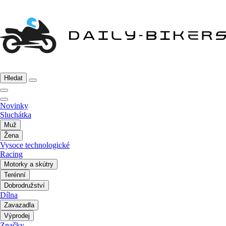
Hledat
Novinky
Sluchátka
Muž
Žena
Vysoce technologické
Racing
Motorky a skútry
Terénní
Dobrodružství
Dílna
Zavazadla
Výprodej
Značky