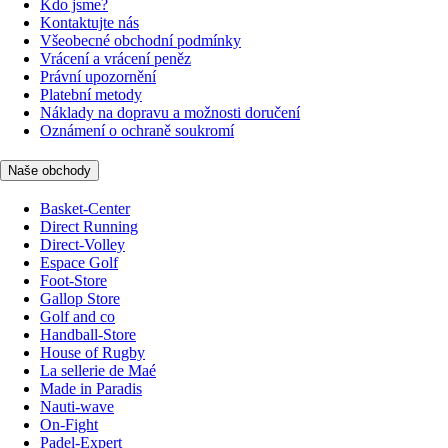
Kdo jsme?
Kontaktujte nás
Všeobecné obchodní podmínky
Vrácení a vrácení peněz
Právní upozornění
Platební metody
Náklady na dopravu a možnosti doručení
Oznámení o ochraně soukromí
Naše obchody
Basket-Center
Direct Running
Direct-Volley
Espace Golf
Foot-Store
Gallop Store
Golf and co
Handball-Store
House of Rugby
La sellerie de Maé
Made in Paradis
Nauti-wave
On-Fight
Padel-Expert