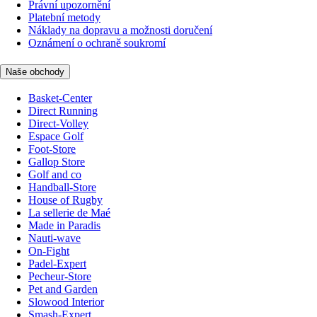
Právní upozornění
Platební metody
Náklady na dopravu a možnosti doručení
Oznámení o ochraně soukromí
Naše obchody
Basket-Center
Direct Running
Direct-Volley
Espace Golf
Foot-Store
Gallop Store
Golf and co
Handball-Store
House of Rugby
La sellerie de Maé
Made in Paradis
Nauti-wave
On-Fight
Padel-Expert
Pecheur-Store
Pet and Garden
Slowood Interior
Smash-Expert