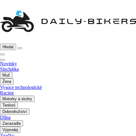
Hledat
Novinky
Sluchátka
Muž
Žena
Vysoce technologické
Racing
Motorky a skútry
Terénní
Dobrodružství
Dílna
Zavazadla
Výprodej
Značky