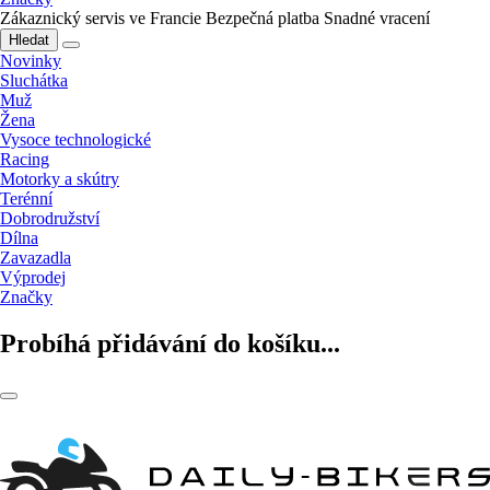
Zákaznický servis ve Francie
Bezpečná platba
Snadné vracení
Hledat
Novinky
Sluchátka
Muž
Žena
Vysoce technologické
Racing
Motorky a skútry
Terénní
Dobrodružství
Dílna
Zavazadla
Výprodej
Značky
Probíhá přidávání do košíku...