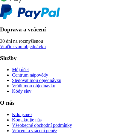
Doprava a vrácení
30 dní na rozmyšlenou
Vraťte svou objednávku
Služby
Můj účet
Centrum nápovědy
Sledovat mou objednávku
Vrátit mou objednávku
Kódy slev
O nás
Kdo jsme?
Kontaktujte nás
Všeobecné obchodní podmínky
Vrácení a vrácení peněz