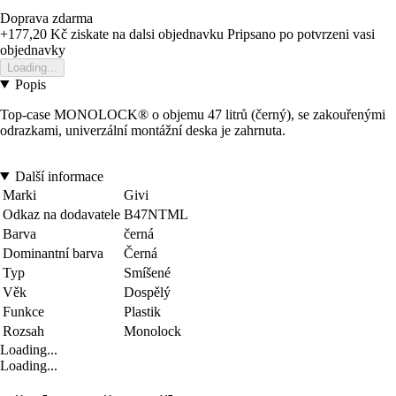
Doprava zdarma
+177,20 Kč
ziskate na dalsi objednavku
Pripsano po potvrzeni vasi
objednavky
Loading...
Popis
Top-case MONOLOCK® o objemu 47 litrů (černý), se zakouřenými
odrazkami, univerzální montážní deska je zahrnuta.
Další informace
Marki
Givi
Odkaz na dodavatele
B47NTML
Barva
černá
Dominantní barva
Černá
Typ
Smíšené
Věk
Dospělý
Funkce
Plastik
Rozsah
Monolock
Loading...
Loading...